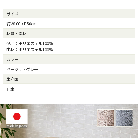
サイズ
約W100 x D50cm
材質・素材
側地：ポリエステル100％
中材：ポリエステル100％
カラー
ベージュ・グレー
生産国
日本