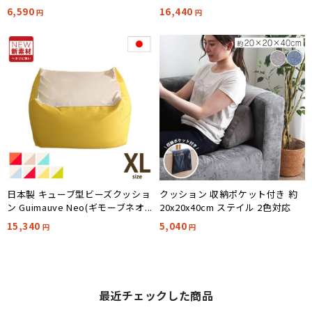
ーノ) 幅60cm 5色対応
6,590
16,440
円
円
日本製 キューブ型ビーズクッショ
クッション 収納ポケット付き 約
ン Guimauve Neo(ギモーブネオ)
20x20x40cm ステイル 2色対応
カラーズ XLサイズ
15,340
5,040
円
円
最近チェックした商品