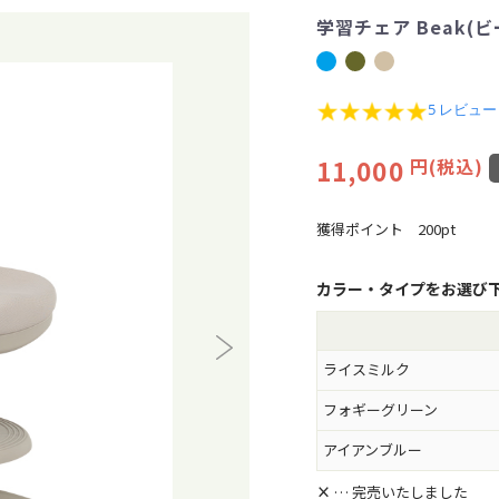
学習チェア Beak(
4
5 レビュー
.
8
11,000
円(税込)
s
t
a
r
獲得ポイント
200pt
r
a
t
カラー・タイプをお選び
i
n
g
ライスミルク
フォギーグリーン
アイアンブルー
×
… 完売いたしました