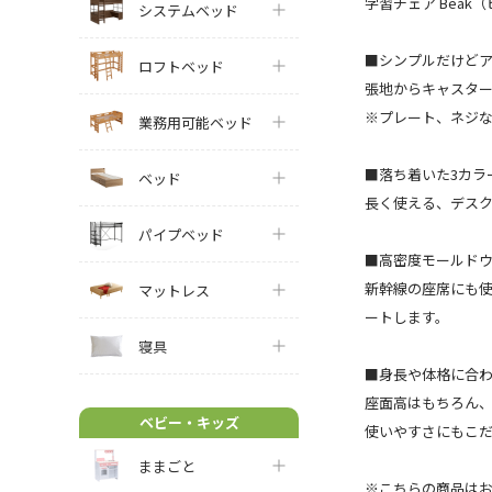
学習チェア Beak
システムベッド
■シンプルだけど
ロフトベッド
張地からキャスター
※プレート、ネジ
業務用可能ベッド
■落ち着いた3カラ
ベッド
長く使える、デスク
パイプベッド
■高密度モールド
新幹線の座席にも
マットレス
ートします。
寝具
■身長や体格に合
座面高はもちろん、
ベビー・キッズ
使いやすさにもこ
ままごと
※こちらの商品は