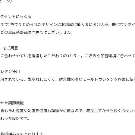
（ビーク）
アクセントにもなる
まで1色でまとめられたデザインはお部屋に最大限に溶け込み、時にワンポ
などの金属系部品は同色ではございません。
ーをご用意
に合わせやすいを考慮したこだわりの3カラー。お好みや学習環境に合わせ
ウレタン使用
使用されている、型崩れしにくく、耐久性の高いモールドウレタンを座面に使
わせた調節機能
背もたれ位置や足置き位置も調節が可能なので、成長してからも長くお使いい
だわった設計です。
お客様組み立てとなります。