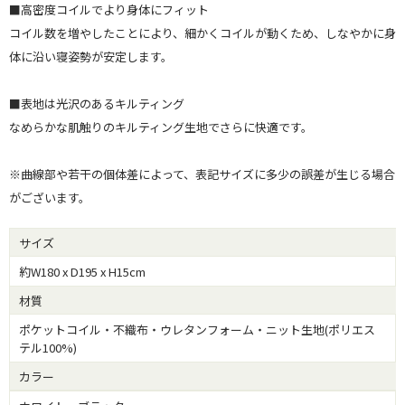
■高密度コイルでより身体にフィット
コイル数を増やしたことにより、細かくコイルが動くため、しなやかに身
体に沿い寝姿勢が安定します。
■表地は光沢のあるキルティング
なめらかな肌触りのキルティング生地でさらに快適です。
※曲線部や若干の個体差によって、表記サイズに多少の誤差が生じる場合
がございます。
サイズ
約W180 x D195 x H15cm
材質
ポケットコイル・不織布・ウレタンフォーム・ニット生地(ポリエス
テル100%)
カラー