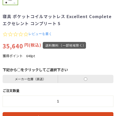
寝具 ポケットコイルマットレス Excellent Complete
エクセレント コンプリート S
0.0
レビューを書く
star
rating
35,640
円(税込)
送料無料（一部地域除く）
獲得ポイント
648pt
下記から◯をクリックしてご選択下さい
メーカー在庫（直送）
ご注文数量