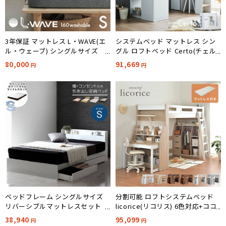
3年保証 マットレス L・WAVE(エ
システムベッド マットレス シン
ル・ウェーブ) シングルサイズ
グル ロフトベッド Certo(チェル
97x195cm 厚さ16cm
ト) 2色対応 + Unity(ユニティ) ホ
80,000
91,669
円
円
ワイト
ベッドフレーム シングルサイズ
分割可能 ロフトシステムベッド
リバーシブルマットレスセット
licorice(リコリス) 6色対応+ココ
RUES(ルース) 4色対応
ナッツパームマットS am(アム) IV
38,940
95,099
円
円