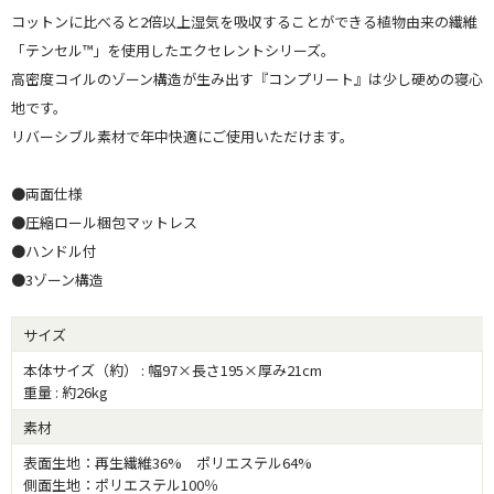
コットンに比べると2倍以上湿気を吸収することができる植物由来の繊維
「テンセル™」を使用したエクセレントシリーズ。
高密度コイルのゾーン構造が生み出す『コンプリート』は少し硬めの寝心
地です。
リバーシブル素材で年中快適にご使用いただけます。
●両面仕様
●圧縮ロール梱包マットレス
●ハンドル付
●3ゾーン構造
サイズ
本体サイズ（約） : 幅97×長さ195×厚み21cm
重量 : 約26kg
素材
表面生地：再生繊維36% ポリエステル64%
側面生地：ポリエステル100％