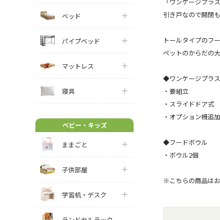
「ワンケージプラ
引き戸なので開閉も
ベッド
トールタイプのフ
パイプベッド
ペットのからだの
マットレス
◆ワンケージプラ
・要組立
寝具
・スライドドア式
・オプション柵追
ベビー・キッズ
◆フードボウル
ままごと
・ボウル2個
子供部屋
※こちらの商品は
学習机・デスク
ランドセルラック