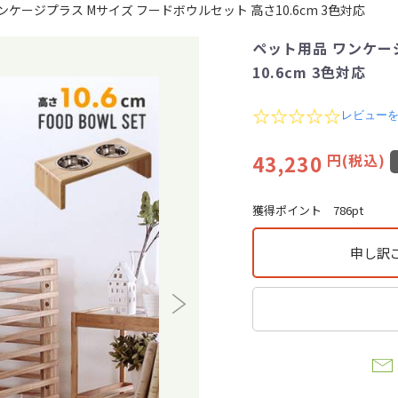
ンケージプラス Mサイズ フードボウルセット 高さ10.6cm 3色対応
ペット用品 ワンケー
10.6cm 3色対応
0
レビュー
.
0
43,230
円(税込)
s
t
a
r
獲得ポイント
786pt
r
a
t
申し訳
i
n
g