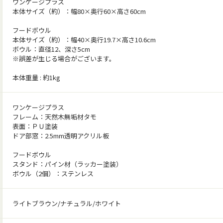
ワンケージプラス
本体サイズ（約）：幅80×奥行60×高さ60cm
フードボウル
本体サイズ（約）：幅40×奥行19.7×高さ10.6cm
ボウル：直径12、深さ5cm
※誤差が生じる場合がございます。
本体重量 : 約1kg
ワンケージプラス
フレーム：天然木無垢材タモ
表面：ＰＵ塗装
ドア部窓：2.5mm透明アクリル板
フードボウル
スタンド：パイン材（ラッカー塗装）
ボウル（2個）：ステンレス
ライトブラウン/ナチュラル/ホワイト