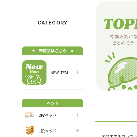
CATEGORY
⭐️ 新商品はこちら ⭐️
NEW ITEM
ベッド
2段ベッド
3段ベッド
アロエのチカラでう