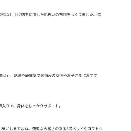
特殊な仕上げ剤を使用した肌思いの布団をつくりました。信
布団」。乾燥や静電気でお悩みの女性やお子さまにおすす
綿入りで、身体をしっかりサポート。
い気がしますよね。薄型なら高さのある3段べッドやロフトべ