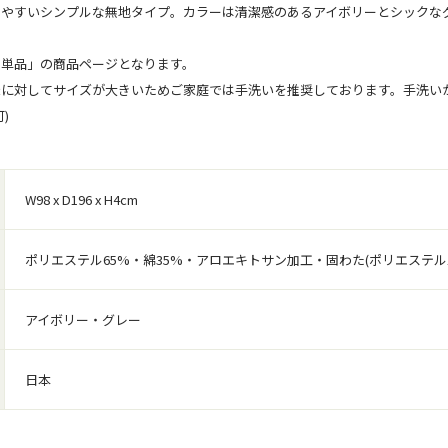
やすいシンプルな無地タイプ。カラーは清潔感のあるアイボリーとシックなグレ
ト単品」の商品ページとなります。
に対してサイズが大きいためご家庭では手洗いを推奨しております。手洗いが
)
W98 x D196 x H4cm
ポリエステル65%・綿35%・アロエキトサン加工・固わた(ポリエステル1
アイボリー・グレー
日本