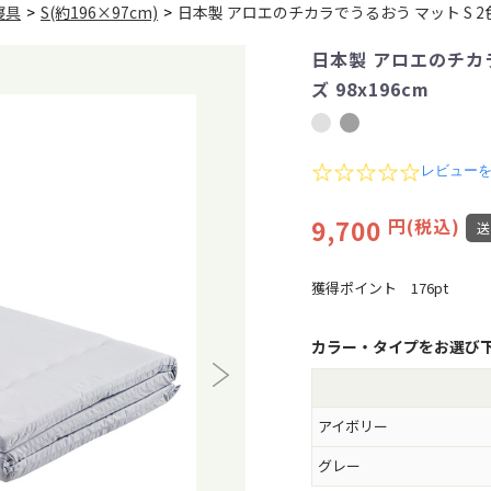
寝具
>
S(約196×97cm)
>
日本製 アロエのチカラでうるおう マット S 2色
日本製 アロエのチカラ
ズ 98x196cm
0
レビュー
.
0
9,700
円(税込)
s
t
a
r
獲得ポイント
176pt
r
a
t
カラー・タイプをお選び
i
n
g
アイボリー
グレー