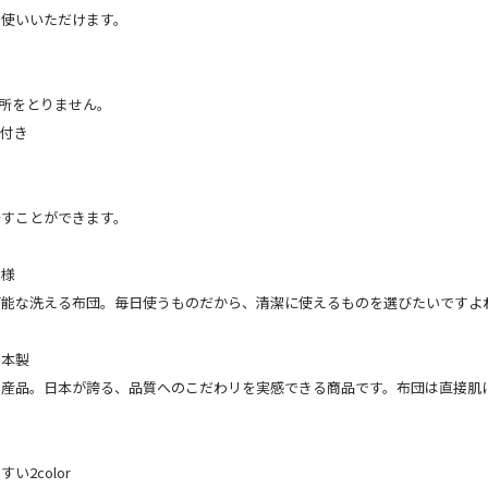
お使いいただけます。
リ
所をとりません。
ス付き
干すことができます。
仕様
可能な洗える布団。毎日使うものだから、清潔に使えるものを選びたいですよ
日本製
国産品。日本が誇る、品質へのこだわリを実感できる商品です。布団は直接肌
い2color