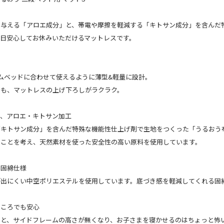
を与える「アロエ成分」と、帯電や摩擦を軽減する「キトサン成分」を含んだ
毎日安心してお休みいただけるマットレスです。
ムベッドに合わせて使えるように薄型&軽量に設計。
でも、マットレスの上げ下ろしがラクラク。
り、アロエ・キトサン加工
「キトサン成分」を含んだ特殊な機能性仕上げ剤で生地をつくった「うるおう
ることを考え、天然素材を使った安全性の高い原料を使用しています。
る固綿仕様
が出にくい中空ポリエステルを使用しています。底づき感を軽減してくれる固
ところでも安心
と、サイドフレームの高さが無くなり、お子さまを寝かせるのはちょっと怖