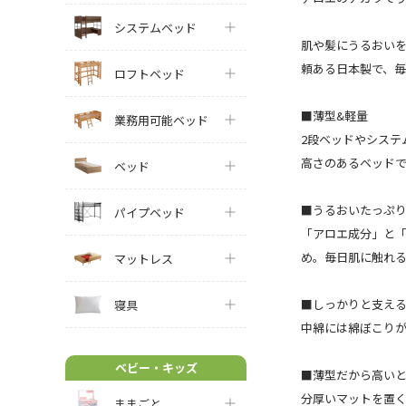
システムベッド
肌や髪にうるおい
頼ある日本製で、
ロフトベッド
■薄型&軽量
業務用可能ベッド
2段ベッドやシステ
高さのあるベッド
ベッド
■うるおいたっぷ
パイプベッド
「アロエ成分」と
め。毎日肌に触れ
マットレス
■しっかりと支え
寝具
中綿には綿ぼこり
ベビー・キッズ
■薄型だから高い
分厚いマットを置く
ままごと