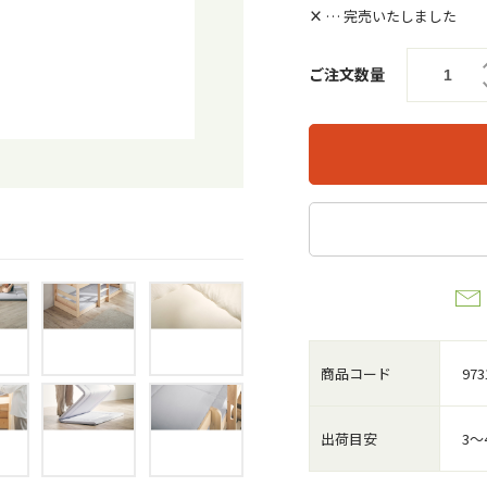
×
… 完売いたしました
ご注文数量
商品コード
973
出荷目安
3～