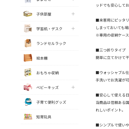
ッドでも安心して
子供部屋
■来客用にピッタ
しまっておいても場
学習机・デスク
※専用の収納ケー
ランドセルラック
■三つ折りタイプ
簡単に立てかけて
絵本棚
■ウォッシャブル
おもちゃ収納
手洗いでお洗濯が
ベビーキッズ
■安心して使える
子育て便利グッズ
当商品は信頼ある
れしいポイント。
知育玩具
■シンプルで使いやす