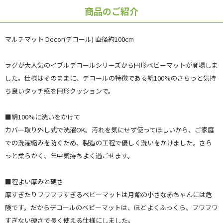
商品のご紹介
マルチマット Decor(デコール) 直径約100cm
ラグが大人気のイブルデコールシリーズから円形ベビーマットが登場しま
した。仕様はそのままに、デコールの特徴である綿100%のさらっと気持
ち良いタッチ感を円形クッションで。
■綿100%に洗いをかけて
カバー取り外し式で洗濯OK。汚れを気にせず使ってほしいから、ご家庭
での洗濯縮みを防ぐため、製造の工程で優しく洗いをかけました。さら
っと柔らかく、年中気持ちよく過ごせます。
■程よい厚みと硬さ
厚すぎたりフワフワすぎるベビーマットは月齢の小さな赤ちゃんには危
険です。だからデコールのベビーマットは、ほどよくふっくら、フワフワ
すぎない硬さで長く使える仕様にしました。