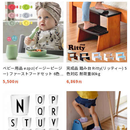
ベビー用品 ezpz(イージーピージ
完成品 踏み台 Ritty(リッティー) 5
ー) ファーストフードセット 6色
色対応 耐荷重80kg
対応
5,500
6,869
円
円