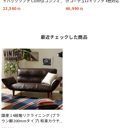
イバックソファ Comfy(コンフィ)
けコーデュロイソファ 4色対応
2人掛け 4色対応
23,560
46,990
円
円
最近チェックした商品
国産 14段階リクライニング (ブラ
ウン脚200mmタイプ) 和楽カウチ
ソファ2P ヴィンテージ 10色対応