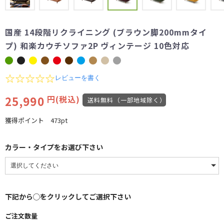
国産 14段階リクライニング (ブラウン脚200mmタイ
プ) 和楽カウチソファ2P ヴィンテージ 10色対応
0.0
レビューを書く
star
rating
25,990
円(税込)
送料無料（一部地域除く）
獲得ポイント
473pt
カラー・タイプをお選び下さい
下記から◯をクリックしてご選択下さい
ご注文数量