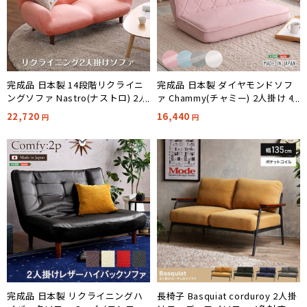
完成品 日本製 14段階リクライニ
完成品 日本製 ダイヤモンドソフ
ングソファ Nastro(ナストロ) 2人
ァ Chammy(チャミー) 2人掛け 4
掛け 5色対応
色対応
22,720
16,440
円
円
完成品 日本製 リクライニングハ
長椅子 Basquiat corduroy 2人掛