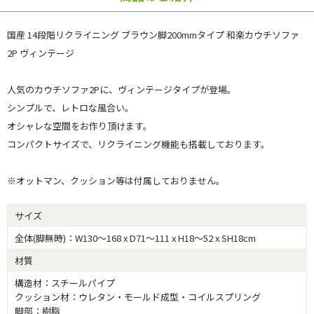
国産 14段階リクライニング ブラウン脚200mmタイプ 和楽カウチソファ
2P ヴィンテージ
人気のカウチソファ2Pに、ヴィンテージタイプが登場。
シンプルで、レトロな風合い。
オシャレな空間をお作り頂けます。
コンパクトサイズで、リクライニング機能も搭載しております。
※オットマン、クッション等は付属しておりません。
サイズ
全体(脚無時)：W130～168 x D71～111 x H18～52 x SH18cm
材質
構造材：スチールパイプ
クッション材：ウレタン・モールド成型・コイルスプリング
脚部：樹脂