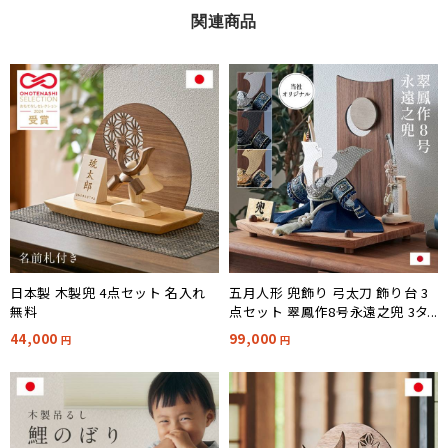
関連商品
五月人形 兜飾り 弓太刀 飾り台 3
日本製 木製兜 4点セット 名入れ
点セット 翠鳳作8号永遠之兜 3タ
無料
イプ対応
99,000
44,000
円
円