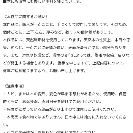
■木にも環境にも優しい塗料を使っています。
《本作品に関するお願い》
本作品は、職人が一点こごと、手づくりで製作しております。そのため、
個体ごとに、上下 左右、厚みなど、数ミリの個体差があります。
本作品には、天然無垢材を使用しております。天然木の性質上、木目や導
管、節など、一点ごとに表情が違い、表面が滑らかでない部分もありま
す。また、湿気や乾燥など、環境の変化によっては、膨張や収縮、反りな
どが発生する場合もあります。 勝手を申しますが、上記内容について、
何卒ご理解賜りますよう、お願い申し上げます。
《注意事項》
・カビ、または木の変形、変色が早まる恐れがあるため、使用時、保管
時ともに、高温多湿、直射日光を避けてご愛用ください。
・先端がとがっている部品がありますので注意しご使用ください。
・本商品は食べ物ではありません。口の中には絶対に入れないでくださ
い。
・小さなお子様が手を触れない場所にお飾りください。