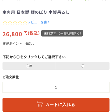
室内用 日本製 鯉のぼり 木製吊るし
0.0
レビューを書く
star
rating
26,800
円(税込)
送料無料（一部地域除く）
獲得ポイント
487pt
下記から◯をクリックしてご選択下さい
在庫
ご注文数量
カートに入れる