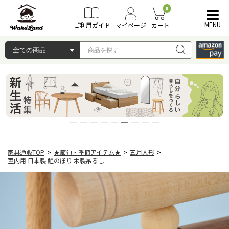
0
MENU
ご利用ガイド
マイページ
カート
家具通販TOP
>
★節句・季節アイテム★
>
五月人形
>
室内用 日本製 鯉のぼり 木製吊るし