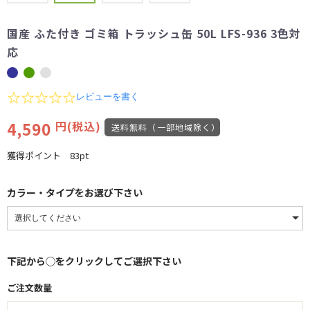
国産 ふた付き ゴミ箱 トラッシュ缶 50L LFS-936 3色対
応
0.0
レビューを書く
star
rating
4,590
円(税込)
送料無料（一部地域除く）
獲得ポイント
83pt
カラー・タイプをお選び下さい
下記から◯をクリックしてご選択下さい
ご注文数量