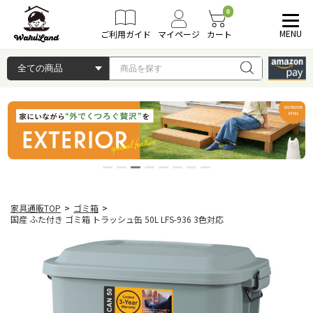
0
MENU
ご利用ガイド
マイページ
カート
家具通販TOP
>
ゴミ箱
>
国産 ふた付き ゴミ箱 トラッシュ缶 50L LFS-936 3色対応