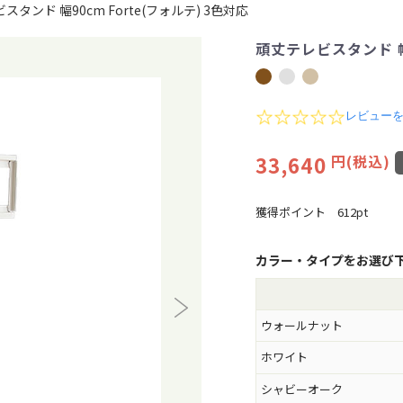
スタンド 幅90cm Forte(フォルテ) 3色対応
頑丈テレビスタンド 幅9
0
レビュー
.
0
33,640
円(税込)
s
t
a
r
獲得ポイント
612pt
r
a
t
カラー・タイプをお選び
i
n
g
ウォールナット
ホワイト
シャビーオーク