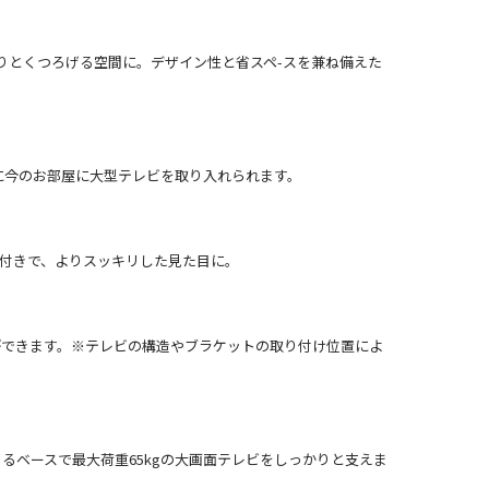
りとくつろげる空間に。デザイン性と省スペ-スを兼ね備えた
に今のお部屋に大型テレビを取り入れられます。
ー付きで、よりスッキリした見た目に。
ができます。※テレビの構造やブラケットの取り付け位置によ
るベースで最大荷重65kgの大画面テレビをしっかりと支えま