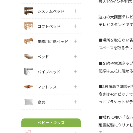
最大100インチ対応 
システムベッド
迫力の大画面テレビ
テレビスタンドで
ロフトベッド
■場所を取らない省
業務用可能ベッド
スペースを取るテ
ベッド
■配線や電源タップ
配線は支柱に隠せる
パイプベッド
■5段階高さ調整可
マットレス
高さは4cmピッチ
ってブラケットが
寝具
■揺れに強い「安
ベビー・キッズ
耐震試験にクリアし
す。