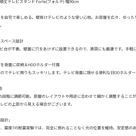
頑丈テレビスタンド Forte(フォルテ) 幅90cm
を自宅で楽しめる。壁掛けテレビのような使い心地。お部屋を広々、ゆった
す。
スペース設計
レビ台が不要。壁面に穴をあけずに設置できるので、賃貸にも最適です。手軽
を背面に収納＆HDDホルダー付属
のでテレビ周りもスッキリします。テレビ背面に隠せる便利な日DDホルダ
能
で5段階に調節可能。部屋のレイアウトや用途に合わせて細かく調整すること
テレビの上部から見える場合がございます。
心設計」
、震度7の耐震実験では、完全に倒れることなく元の位置を維持。安定感のあ