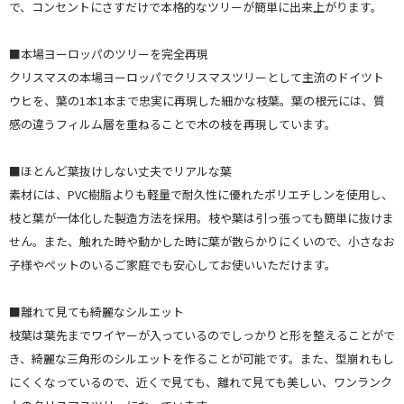
で、コンセントにさすだけで本格的なツリーが簡単に出来上がります。
■本場ヨーロッパのツリーを完全再現
クリスマスの本場ヨーロッパでクリスマスツリーとして主流のドイツト
ウヒを、葉の1本1本まで忠実に再現した細かな枝葉。葉の根元には、質
感の違うフィルム層を重ねることで木の枝を再現しています。
■ほとんど葉抜けしない丈夫でリアルな葉
素材には、PVC樹脂よりも軽量で耐久性に優れたポリエチしンを使用し、
枝と葉が一体化した製造方法を採用。枝や葉は引っ張っても簡単に抜けま
せん。また、触れた時や動かした時に葉が散らかりにくいので、小さなお
子様やペットのいるご家庭でも安心してお使いいただけます。
■離れて見ても綺麗なシルエット
枝葉は葉先までワイヤーが入っているのでしっかりと形を整えることがで
き、綺麗な三角形のシルエットを作ることが可能です。また、型崩れもし
にくくなっているので、近くで見ても、離れて見ても美しい、ワンランク