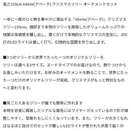
高さ150cm Adete(アベーテ) クリスマスツリー オーナメントセット
一年に一度のひと時を華やかに演出する「Abete(アベーテ)」クリスマス
ツリー150cm。細部まで本物のツリーを再現したボリュームたっぷりの
枝葉は高級感を醸し出し、置くだけで本格的なクリスマスの主役に。250
灯のLEDライトは優しく灯り、幻想的な空間を作り出します。
■3つのツリーから世界でたった一つのオリジナルツリーを
ツリーは選べる3サイズ。ヌードタイプでのお届けなので、飾りつけから
お楽しみいただけます。お好みのオーナメントを飾ることで、世界にたっ
たーつだけのオリジナルツリーが完成。クリスマスがもっと特別なもの
ヘと変わります。
■見ごたえあるツリーが誰でも簡単に作れます
本物を忠実に再現したリアルな葉先にはワイヤーが入っているので形が調
整しやすく、型崩れもしにくくなっています。また、ツリーが大きくなれ
ばなるほど自分でのセットが難しいLEDライトが巻かれた状態で届くの