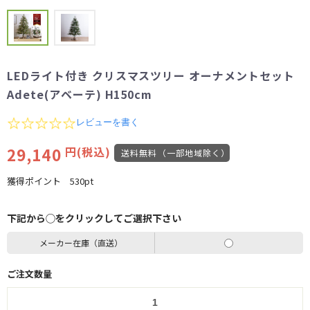
LEDライト付き クリスマスツリー オーナメントセット
Adete(アベーテ) H150cm
0.0
レビューを書く
star
rating
29,140
円(税込)
送料無料（一部地域除く）
獲得ポイント
530pt
下記から◯をクリックしてご選択下さい
メーカー在庫（直送）
ご注文数量