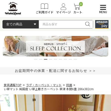
0
MENU
ご利用ガイド
マイページ
カート
お盆期間中の休業・配送に関するお知らせ ＞＞
家具通販TOP
>
ラグ・カーペット・マット
>
抗菌
>
い草マット 純国産 い草上敷きカーペット 草津 本間6畳 286x382cm