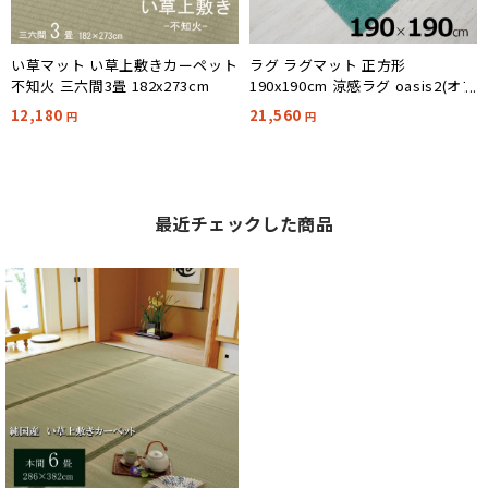
い草マット い草上敷きカーペット
ラグ ラグマット 正方形
不知火 三六間3畳 182x273cm
190x190cm 涼感ラグ oasis2(オア
シス2) 2色対応 ホットカーペット
12,180
21,560
円
円
床暖房対応
最近チェックした商品