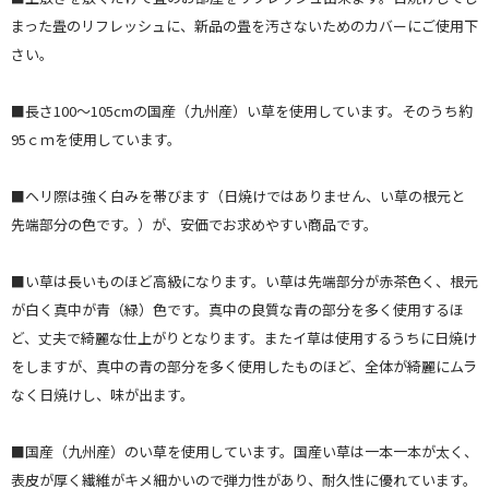
まった畳のリフレッシュに、新品の畳を汚さないためのカバーにご使用下
さい。
■長さ100～105cmの国産（九州産）い草を使用しています。そのうち約
95ｃｍを使用しています。
■ヘリ際は強く白みを帯びます（日焼けではありません、い草の根元と
先端部分の色です。）が、安価でお求めやすい商品です。
■い草は長いものほど高級になります。い草は先端部分が赤茶色く、根元
が白く真中が青（緑）色です。真中の良質な青の部分を多く使用するほ
ど、丈夫で綺麗な仕上がりとなります。またイ草は使用するうちに日焼け
をしますが、真中の青の部分を多く使用したものほど、全体が綺麗にムラ
なく日焼けし、味が出ます。
■国産（九州産）のい草を使用しています。国産い草は一本一本が太く、
表皮が厚く繊維がキメ細かいので弾力性があり、耐久性に優れています。