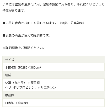
い草には空気の清浄化作用、湿度の調節作用があり、汚れにくいといった
特徴があります。
■い草に青森ヒバ加工を施しています。（抗菌、防臭効果）
■表裏の両面が使えて経済的です。
※詳細画像をご確認ください。
サイズ
本間6畳（約286×382cm）
組成
い草（九州産） ※双目織
ヘリ=ポリプロピレン、ポリエチレン
原産国
日本製（純国産）