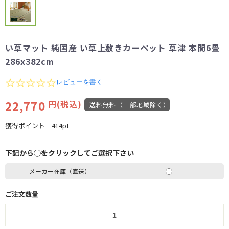
い草マット 純国産 い草上敷きカーペット 草津 本間6畳
286x382cm
0.0
レビューを書く
star
rating
22,770
円(税込)
送料無料（一部地域除く）
獲得ポイント
414pt
下記から◯をクリックしてご選択下さい
メーカー在庫（直送）
ご注文数量