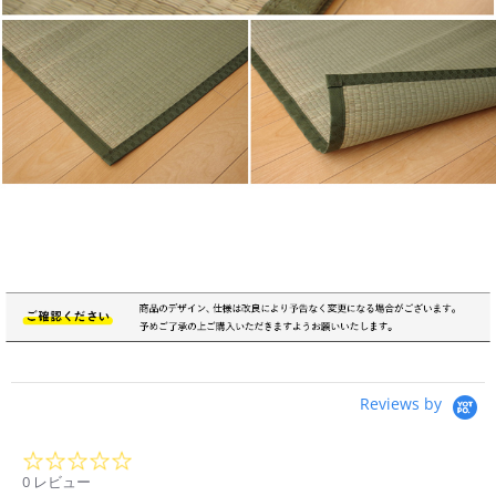
Reviews by
0.0
star
0 レビュー
rating