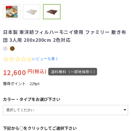
日本製 東洋紡フィルハーモニイ使用 ファミリー 敷き布
団 3人用 200x200cm 2色対応
0.0
レビューを書く
star
rating
12,600
円(税込)
送料無料（一部地域除く）
獲得ポイント
229pt
カラー・タイプをお選び下さい
下記から◯をクリックしてご選択下さい