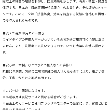
繊維上の細菌の増殖を制御し、防臭効果を示します。清潔・衛生・快適を
保証する、日本の「繊維評価技術協議会」のお墨付き。その証がSEKマー
クです。このマークは「抗菌防臭」効果を調査する試験に合格した繊維に
のみ与えられるものです。
■洗えて清潔 専用カバー付き
ワイドタイプの専用カバーがついているので別途ご用意頂く心配はあり
ません。また、洗濯機で丸洗いできるので、いつも清潔にお使い頂けま
す。
■安心の日本製。ひとつひとつ職人さんの手作り
昭和52年創業、宮崎の工場で熟練の職人さんたちの手により、細かい部
分も丁寧に作られた羽毛布団です。
※カバーは中国製になります。
※掲載写真は表記サイズと異なる場合がございます。
※画面上のカラーはご使用ブラウザやモニターの設定により、実物とは若
干異なる場合がございます。