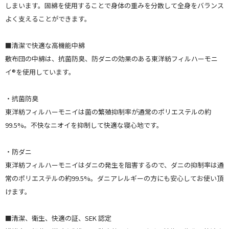
しまいます。固綿を使用することで身体の重みを分散して全身をバランス
よく支えることができます。
■清潔で快適な高機能中綿
敷布団の中綿は、抗菌防臭、防ダニの効果のある東洋紡フィルハーモニ
イ®を使用しています。
・抗菌防臭
東洋紡フィルハーモニイは菌の繁殖抑制率が通常のポリエステルの約
99.5%。不快なニオイを抑制して快適な寝心地です。
・防ダニ
東洋紡フィルハーモニイはダニの発生を阻害するので、ダニの抑制率は通
常のポリエステルの約99.5%。ダニアレルギーの方にも安心してお使い頂
けます。
■清潔、衛生、快適の証、SEK 認定