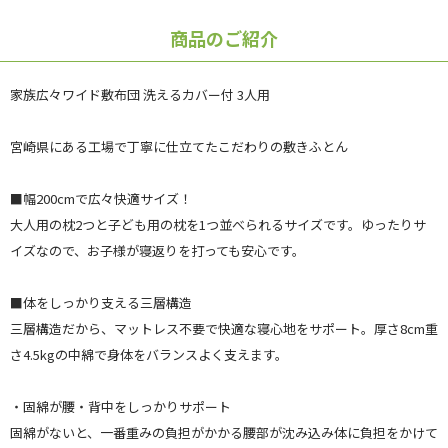
商品のご紹介
家族広々ワイド敷布団 洗えるカバー付 3人用
宮崎県にある工場で丁寧に仕立てたこだわりの敷きふとん
■幅200cmで広々快適サイズ！
大人用の枕2つと子ども用の枕を1つ並べられるサイズです。ゆったりサ
イズなので、お子様が寝返りを打っても安心です。
■体をしっかり支える三層構造
三層構造だから、マットレス不要で快適な寝心地をサポート。厚さ8cm重
さ4.5kgの中綿で身体をバランスよく支えます。
・固綿が腰・背中をしっかりサポート
固綿がないと、一番重みの負担がかかる腰部が沈み込み体に負担をかけて