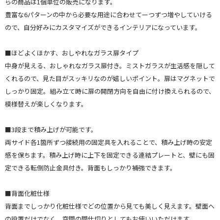
らの商品は1個単位の販売になります。
豊富な6パターンの中から必要な用途に合わせてーつずつ増やしていける
ので、自分好みにカスタマイズができるインテリアになっています。
■ほどよくほかす、おしやれなガラス扉タイプ
中身が見える、おしゃれなガラス扉付き。ミストガラスが生活感を隠して
くれるので、見た目がスッキリなのが嬉しいポイント。扉はマグネットで
しっかり固定。組み立て時に扉の開閉方向を自由に付け換えられるので、
模様替えが楽しくなります。
■3段まで積み上げが可能です。
両サイド各1箇所ずつ接続用の固定具を入れることで、積み上げ時の安定
感を保ちます。積み上げ時に上下を固定できる連結プレートと、壁にも固
定できる転倒防止金具付き。背面もしっかり補強できます。
■背面化粧仕様
背面までしっかり化粧仕様でどの位置から見ても美しく見えます。壁面へ
の設置だけでなく、空間の間仕切りとしてもお使いいただけます。