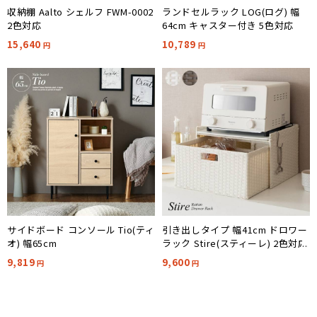
収納棚 Aalto シェルフ FWM-0002
ランドセルラック LOG(ログ) 幅
2色対応
64cm キャスター付き 5色対応
15,640
10,789
円
円
サイドボード コンソール Tio(ティ
引き出しタイプ 幅41cm ドロワー
オ) 幅65cm
ラック Stire(スティーレ) 2色対応
9,819
9,600
円
円