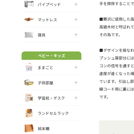
手を排除することで
パイプベッド
■贅沢に使用した
マットレス
高級木材と呼ばれ
その為です。
寝具
■デザインを損な
ベビー・キッズ
プッシュ扉部分には
コンの信号を通す
ままごと
速度が速くなった場
ています。引出し部
子供部屋
線コード用に裏には
です。
学習机・デスク
ランドセルラック
絵本棚