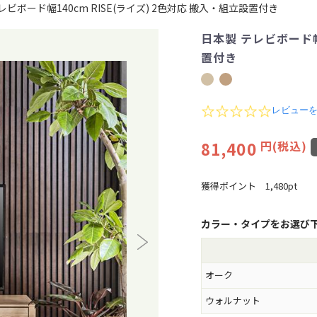
レビボード幅140cm RISE(ライズ) 2色対応 搬入・組立設置付き
日本製 テレビボード幅1
置付き
0
レビュー
.
0
81,400
円(税込)
s
t
a
r
獲得ポイント
1,480pt
r
a
t
カラー・タイプをお選び
i
n
g
オーク
ウォルナット