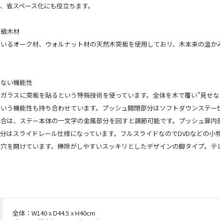
、省スペース化にも役立ちます。
高級木材
ているオーク材、ウォルナット材の天然木突板を使用しておリ、木本来の温か
わない機能性
ガラスに突板を貼るという特殊技術を使っています。全体を木で覆い"見せな
という機能性も持ち合わせています。プッシュ開閉部分はソフトダウンステー
合は、ステー本体の一文字の金属部分を回すと調節可能です。プッシュ扉内部
分はスライドレール仕様になっています。フルスライドなのでDVDなどの小
穴を開けています。掃除がしやすいスッキリとしたデザインの脚タイプ。テレビ
全体：W140 x D44.5 x H40cm