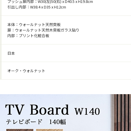
プッシュ扉内部：W30(左)50(右) x D40.5 x H19.8cm
引出し内部：W38.4 x D35 x H12cm
本体：ウォールナット天然突板
扉：ウォールナット天然木突板ガラス貼り
内部：プリント化粧合板
日本
オーク・ウォルナット