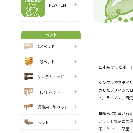
NEW ITEM
ベッド
2段ベッド
3段ベッド
日本製 テレビボード幅1
システムベッド
シンプルでスタイ
させたデザインで
ロフトベッド
す。ライズは、何
業務用可能ベッド
■緻密に計算され
フラットな前面の扉
ベッド
ることで、お部屋