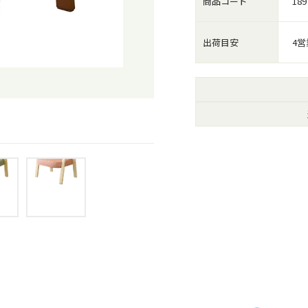
商品コード
189
出荷目安
4