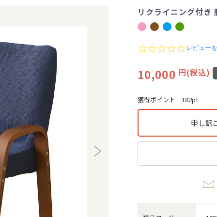
リクライニング付き 
0
レビュー
.
0
10,000
円(税込)
s
t
a
r
獲得ポイント
182pt
r
a
t
申し訳
i
n
g