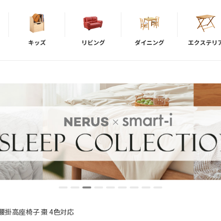
キッズ
リビング
ダイニング
エクステリ
腰掛高座椅子 棗 4色対応