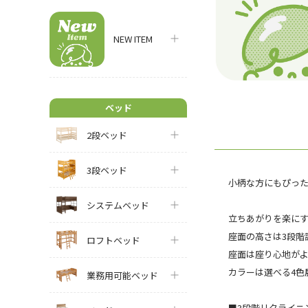
NEW ITEM
ベッド
2段ベッド
3段ベッド
小柄な方にもぴっ
システムベッド
立ちあがりを楽にす
座面の高さは3段階
ロフトベッド
座面は座り心地が
カラーは選べる4色
業務用可能ベッド
■3段階リクライニ