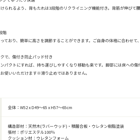
けられるよう、背もたれは3段階のリクライニング機能付き。背筋が伸びて
段階
なっており、簡単に高さを調節することができます。ご自身の体格に合わせて
ラクで、傷付き防止パッド付き
コンパクトにすれば、持ち運びしやすくなり移動も楽です。脚部には床への傷
てお使いいただけます※滑り止めではありません。
全体：W52 x D49～65 x H57～65cm
構造部材：天然木(ラバーウッド)・積層合板・ウレタン樹脂塗装
張材：ポリエステル100％
クッション材：ウレタンフォーム