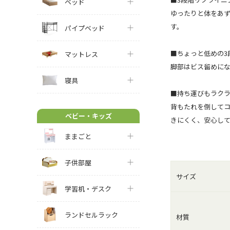
ベッド
ゆったりと体をあず
す。
パイプベッド
■ちょっと低めの3
マットレス
脚部はビス留めに
寝具
■持ち運びもラク
背もたれを倒して
ベビー・キッズ
きにくく、安心し
ままごと
子供部屋
サイズ
学習机・デスク
ランドセルラック
材質