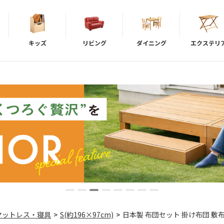
キッズ
リビング
ダイニング
エクステリ
マットレス・寝具
>
S(約196×97cm)
>
日本製 布団セット 掛け布団 敷布団