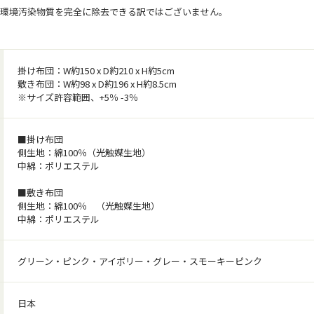
、環境汚染物質を完全に除去できる訳ではございません。
掛け布団：W約150 x D約210 x H約5cm
敷き布団：W約98 x D約196 x H約8.5cm
※サイズ許容範囲、+5％ -3％
■掛け布団
側生地：綿100％（光触媒生地）
中綿：ポリエステル
■敷き布団
側生地：綿100％ （光触媒生地）
中綿：ポリエステル
グリーン・ピンク・アイボリー・グレー・スモーキーピンク
日本