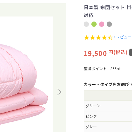
日本製 布団セット 掛け
対応
4
7 レビュー
.
4
19,500
円(税込)
s
t
a
r
獲得ポイント
355pt
r
a
t
カラー・タイプをお選び
i
n
g
グリーン
ピンク
グレー