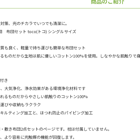
商品のご紹介
ー対策、光のチカラでいつでも清潔に。
団 布団セット toco(トコ) シングルサイズ
品質も良く、軽量で持ち運びも簡単な布団セット
るものだから生地は肌に優しいコットン100%を使用。しなやかな肌触りで
ス付き
菌、大気浄化、浄水効果がある環境浄化材料です
れるものだからやさしい肌触りのコットン100%
ち運びや収納もラクラク
るキルティング加工と、ほつれ防止のパイピング加工
・敷き布団2点セットのページです。枕は付属していません。
と、より容易に光触媒の機能が回復します。