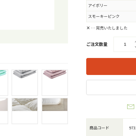
アイボリー
スモーキーピンク
×
… 完売いたしました
ご注文数量
商品コード
973