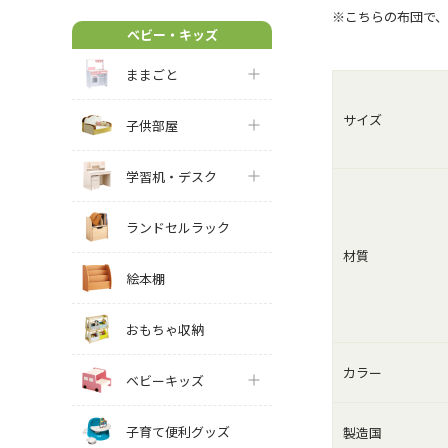
※こちらの布団で
ベビー・キッズ
ままごと
サイズ
子供部屋
学習机・デスク
ランドセルラック
材質
絵本棚
おもちゃ収納
カラー
ベビーキッズ
子育て便利グッズ
製造国