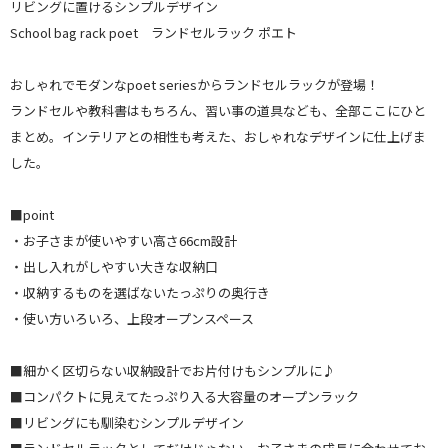
リビングに置けるシンプルデザイン
School bag rack poet ランドセルラック ポエト
おしゃれでモダンなpoet seriesからランドセルラックが登場！
ランドセルや教科書はもちろん、習い事の道具なども、全部ここにひと
まとめ。インテリアとの相性も考えた、おしゃれなデザインに仕上げま
した。
■point
・お子さまが使いやすい高さ66cm設計
・出し入れがしやすい大きな収納口
・収納するものを選ばないたっぷりの奥行き
・使い方いろいろ、上段オープンスペース
■細かく区切らない収納設計でお片付けもシンプルに♪
■コンパクトに見えてたっぷり入る大容量のオープンラック
■リビングにも馴染むシンプルデザイン