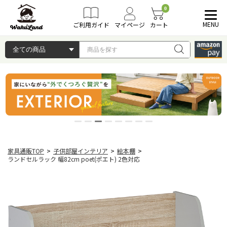
0
MENU
ご利用ガイド
マイページ
カート
家具通販TOP
>
子供部屋インテリア
>
絵本棚
>
ランドセルラック 幅82cm poet(ポエト) 2色対応