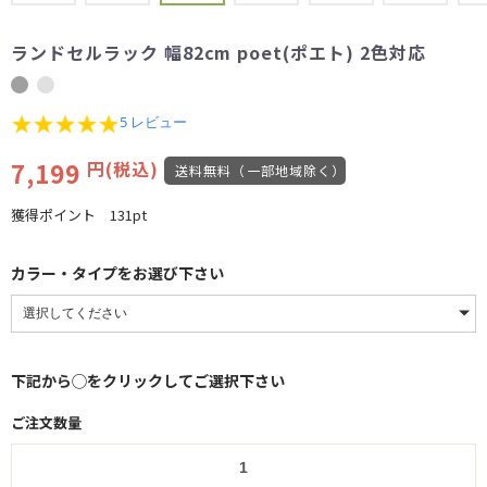
ランドセルラック 幅82cm poet(ポエト) 2色対応
4.8
5 レビュー
star
rating
7,199
円(税込)
送料無料（一部地域除く）
獲得ポイント
131pt
カラー・タイプをお選び下さい
下記から◯をクリックしてご選択下さい
ご注文数量