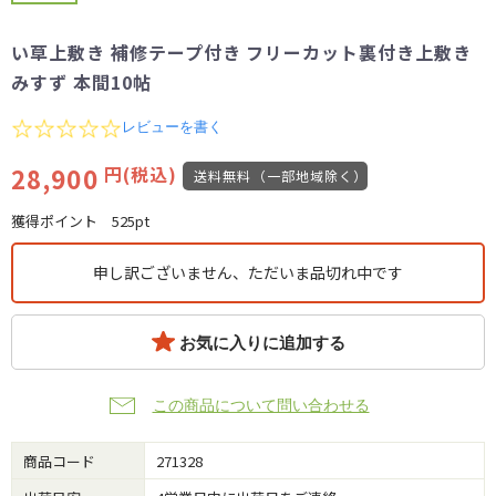
い草上敷き 補修テープ付き フリーカット裏付き上敷き
みすず 本間10帖
0.0
レビューを書く
star
rating
28,900
円(税込)
送料無料（一部地域除く）
獲得ポイント
525pt
申し訳ございません、ただいま品切れ中です
お気に入りに追加する
この商品について問い合わせる
商品コード
271328