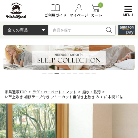
0
MENU
ご利用ガイド
マイページ
カート
家具通販TOP
>
ラグ・カーペット・マット
>
撥水・防汚
>
い草上敷き 補修テープ付き フリーカット裏付き上敷き みすず 本間10帖