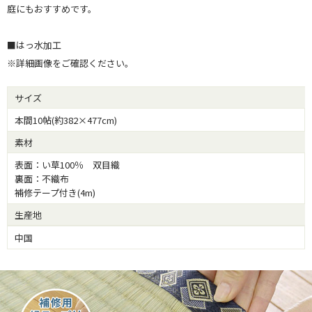
庭にもおすすめです。
■はっ水加工
※詳細画像をご確認ください。
サイズ
本間10帖(約382×477cm)
素材
表面：い草100％ 双目織
裏面：不織布
補修テープ付き(4m)
生産地
中国