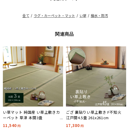
全て
/
ラグ・カーペット・マット
/
い草
/
撥水・防汚
関連商品
い草マット 純国産 い草上敷きカ
ござ 裏貼りい草上敷き F不知火
ーペット 草津 本間3畳
江戸間4.5畳 261x261cm
191x286cm
11,540
17,380
円
円