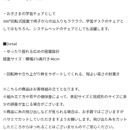
・お子さまの学習チェアとして
360°回転式座面で椅子からの出入りもラクラク。学習デスクのチェアと
してはもちろん、システムベッドのチェアとしても活躍します。
■Detail
・ゆったり座れる広めの座面設計
座面サイズ：横幅37x奥行き46cm
・回転時や立ち上がり時をサポートしてくれる、程よい高さの肘置き
※こちらの商品はお客様組み立てとなります。
※組み立て方や若干の個体差によって、表記サイズと完成形のサイズに多
少の誤差が生じる場合がございます。
※商品に糸の飛び出しなどが見られる場合は、お手数ではございますが
ハサミでカットしていただきますようお願いします。飛び出た糸をカット
したところからほつれることはございませんのでご安心ください。