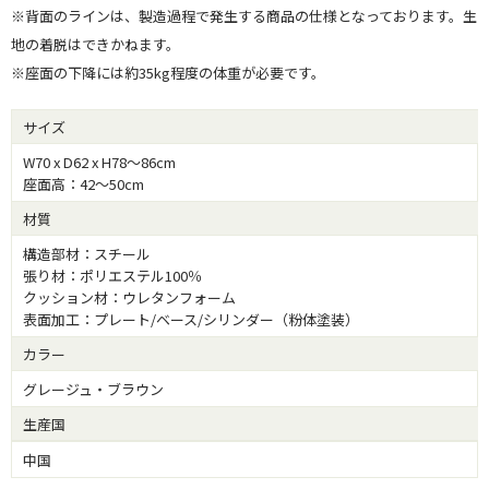
※背面のラインは、製造過程で発生する商品の仕様となっております。生
地の着脱はできかねます。
※座面の下降には約35kg程度の体重が必要です。
サイズ
W70 x D62 x H78～86cm
座面高：42～50cm
材質
構造部材：スチール
張り材：ポリエステル100％
クッション材：ウレタンフォーム
表面加工：プレート/ベース/シリンダー（粉体塗装）
カラー
グレージュ・ブラウン
生産国
中国