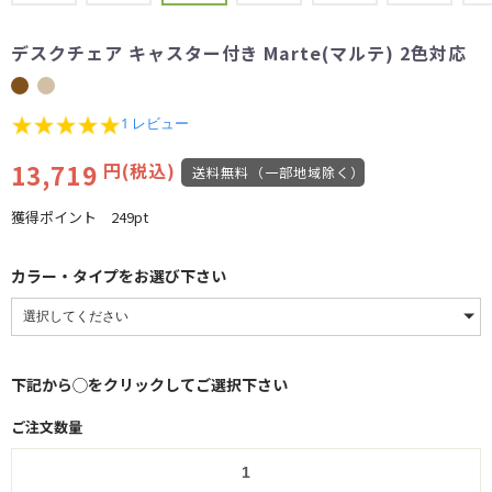
デスクチェア キャスター付き Marte(マルテ) 2色対応
5.0
1 レビュー
star
rating
13,719
円(税込)
送料無料（一部地域除く）
獲得ポイント
249pt
カラー・タイプをお選び下さい
下記から◯をクリックしてご選択下さい
ご注文数量