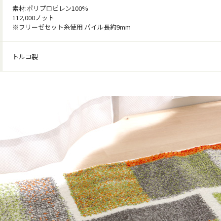
素材:ポリプロピレン100%
112,000ノット
※フリーゼセット糸使用 パイル長約9mm
トルコ製