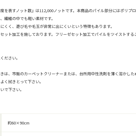
度を表すノット数』は112,000ノットです。本商品のパイル部分にはポリ
れ、繊維の中でも軽い素材です。
しにくく、遊び毛や毛玉が非常に出にくいという特徴もあります。
ゼセット加工を施しております。フリーゼセット加工でパイルをツイストする
認ください。
ときは、市販のカーペットクリーナーまたは、台所用中性洗剤を薄く溶かした
をよく拭きとって下さい。
ないで下さい。
約60×90cm