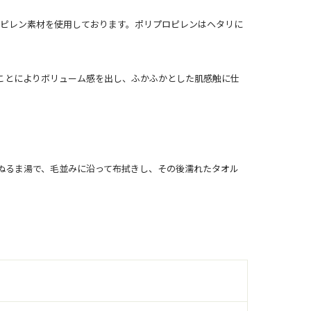
プロピレン素材を使用しております。ポリプロピレンはヘタリに
ことによりボリューム感を出し、ふかふかとした肌感触に仕
ぬるま湯で、毛並みに沿って布拭きし、その後濡れたタオル