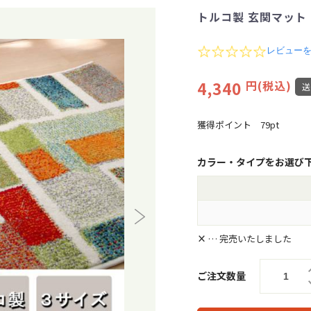
トルコ製 玄関マット エ
0
レビュー
.
0
4,340
円(税込)
s
t
a
r
獲得ポイント
79pt
r
a
t
カラー・タイプをお選び
i
n
g
×
… 完売いたしました
ご注文数量