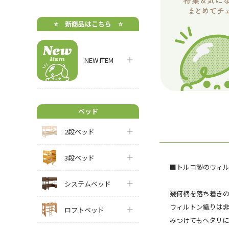
⭐️ 新商品はこちら ⭐️
NEW ITEM
ベッド
2段ベッド
3段ベッド
■トルコ製のウィ
システムベッド
幾何柄を落ち着き
ウィルトン織りは
ロフトベッド
みつけてもヘタリ