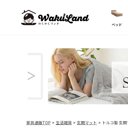
ベッド
家具通販TOP
>
生活雑貨
>
玄関マット
>
トルコ製 玄関マ