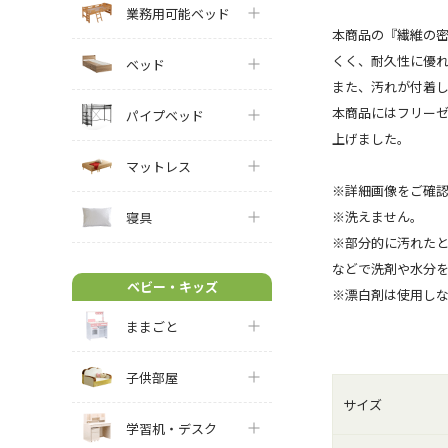
業務用可能ベッド
本商品の『繊維の密
くく、耐久性に優
ベッド
また、汚れが付着
本商品にはフリー
パイプベッド
上げました。
マットレス
※詳細画像をご確
※洗えません。
寝具
※部分的に汚れた
などで洗剤や水分
ベビー・キッズ
※漂白剤は使用し
ままごと
子供部屋
サイズ
学習机・デスク