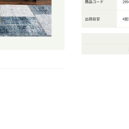
商品コード
295
出荷目安
4