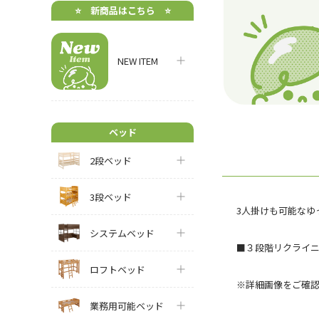
⭐️ 新商品はこちら ⭐️
NEW ITEM
ベッド
2段ベッド
3段ベッド
3人掛けも可能なゆ
システムベッド
■３段階リクライ
ロフトベッド
※詳細画像をご確
業務用可能ベッド