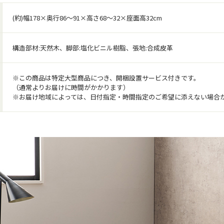
(約)幅178×奥行86～91×高さ68～32×座面高32cm
構造部材:天然木、脚部:塩化ビニル樹脂、張地:合成皮革
※この商品は特定大型商品につき、開梱設置サービス付きです。
（通常よりお届けに時間がかかります）
※お届け地域によっては、日付指定・時間指定のご希望に添えない場合