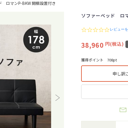
 ロマンP-BKW 開梱設置付き
ソファーベッド ロマ
0
レビュー
.
0
38,960
円(税込)
s
t
a
r
獲得ポイント
708pt
r
a
t
申し訳
i
n
g