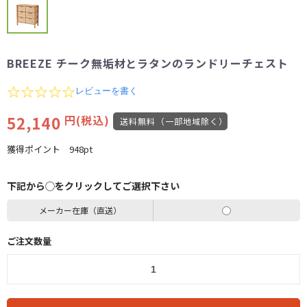
BREEZE チーク無垢材とラタンのランドリーチェスト
0.0
レビューを書く
star
rating
52,140
円(税込)
送料無料（一部地域除く）
獲得ポイント
948pt
下記から◯をクリックしてご選択下さい
メーカー在庫（直送）
ご注文数量