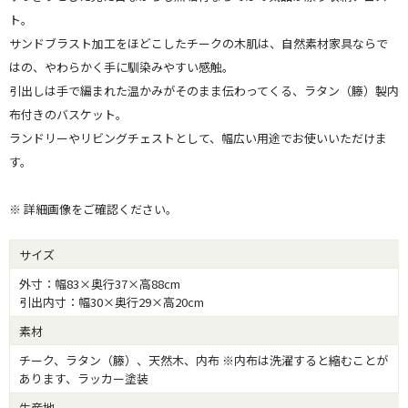
ト。
サンドブラスト加工をほどこしたチークの木肌は、自然素材家具ならで
はの、やわらかく手に馴染みやすい感触。
引出しは手で編まれた温かみがそのまま伝わってくる、ラタン（籐）製内
布付きのバスケット。
ランドリーやリビングチェストとして、幅広い用途でお使いいただけま
す。
※ 詳細画像をご確認ください。
サイズ
外寸：幅83×奥行37×高88cm
引出内寸：幅30×奥行29×高20cm
素材
チーク、ラタン（籐）、天然木、内布 ※内布は洗濯すると縮むことが
あります、ラッカー塗装
生産地