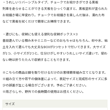
・うれしいリバーシブルタイプ、チョークでお絵かきができる黒板
列車を走らせることができる天板をひっくり返すと、黒板塗料が塗られた
お絵描き場に早変わり。チョークでお絵描きを楽しんだ後は、濡れた布
などで黒板を拭くだけで簡単にお掃除できます。
・遊びにも、収納にも使える便利な収納ボックス×3
普段遊んでいる積み木やミニカーなどのおもちゃはもちろん、砂や水、粘
土を入れて遊んでも大丈夫なBOXが3つセットで付いてきます。大サイズ
が1つ、小サイズが2つと、仕分けがしやすいうれしいサイズ違いで、使わ
ない時は折りたたんで収納することもできます。
※こちらの商品は脚を取り付けるだけのお客様簡単組み立てとなります。
※組み立て方や若干の個体差によって、表記サイズと完成形のサイズに多
少の誤差が生じる場合がございます。予めご了承ください。
※雨ざらしや、野外での長時間の使用はお控えください。
サイズ