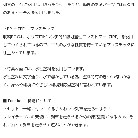
列車の土台に使用し、取ったり付けたりと、動きのあるパーツには耐久性
のあるビーチ材を使用しました。
・PP ＋ TPE -プラスチック-
収納BOXは、ポリプロピレン(PP)と熱可塑性エラストマー（TPE）を使用
してつくられているので、ゴムのような性質を持っているプラスチックに
仕上がっています。
・竹素材面には、水性塗料を使用しています。
水性塗料は文字通り、水で溶かしている為、塗料特有のきつい匂いがな
く、身体や環境にやさしい環境対応型塗料と言われています。
■ Function 機能について
・セットで一緒に付いてくる♪かわいい列車を走らせよう！
プレイテーブルの天板に、列車を走らせるための線路(溝)があるので、そ
れに沿って列車を走らせて遊ぶことができます。