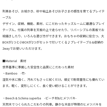
列車あそび、お絵かき、砂や粘土あそびお子さまの感性を育てるプレイテ
ーブル
デザイン、収納、機能、素材、にこだわったキッズルームに最適なプレイ
テーブル。付属の列車を天板の上で走らせたり、リバーシブルの黒板でお
絵描きしたり、いろんな遊び方ができます。おもちゃの収納に役立つ、大
BOXが1つと小BOXが2つがセットで付いてくる♪プレイテーブル&収納の
2wayでお使いいただけます。
■Material 素材
世界基準に準拠した安全性と品質にこだわった素材
・Bamboo -竹-
湿気や水に強く、汚れてもさっと拭くだけ。頑丈で耐荷重性にも優れてい
ます。軽く、変形しにくく、長く使い続けることができます。
・Beech & Schima superba -ビーチ材&ヒメツバキ-
天然木でつくられたこだわりの列車。静かな木目が特徴のヒメツバキを