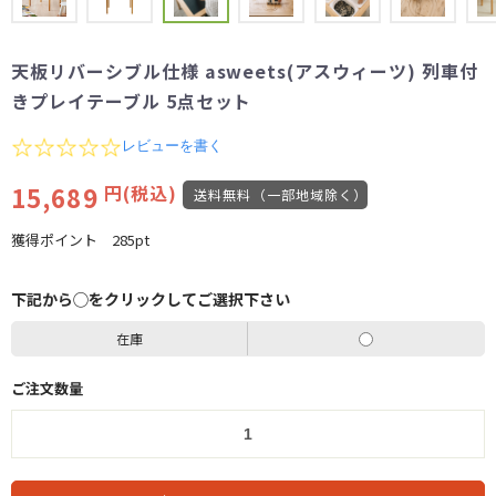
天板リバーシブル仕様 asweets(アスウィーツ) 列車付
きプレイテーブル 5点セット
0.0
レビューを書く
star
rating
15,689
円(税込)
送料無料（一部地域除く）
獲得ポイント
285pt
下記から◯をクリックしてご選択下さい
在庫
ご注文数量