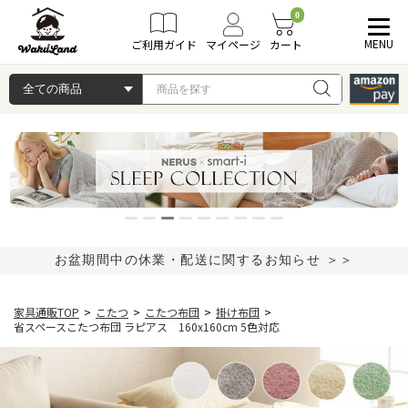
0
MENU
ご利用ガイド
マイページ
カート
お盆期間中の休業・配送に関するお知らせ ＞＞
家具通販TOP
>
こたつ
>
こたつ布団
>
掛け布団
>
省スペースこたつ布団 ラピアス 160x160cm 5色対応