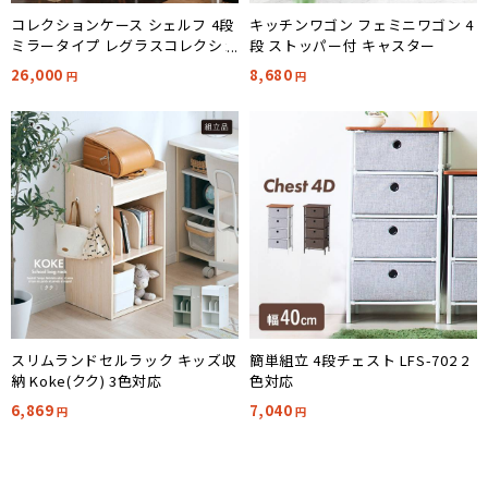
コレクションケース シェルフ 4段
キッチンワゴン フェミニワゴン 4
ミラータイプ レグラスコレクショ
段 ストッパー付 キャスター
ンケース TMG-G179 2色対応
26,000
8,680
円
円
スリムランドセルラック キッズ収
簡単組立 4段チェスト LFS-702 2
納 Koke(クク) 3色対応
色対応
6,869
7,040
円
円