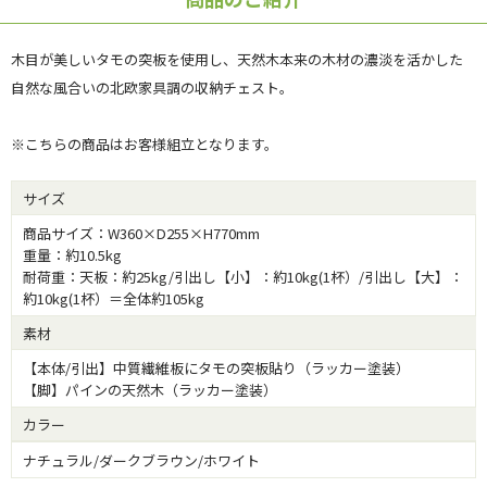
木目が美しいタモの突板を使用し、天然木本来の木材の濃淡を活かした
自然な風合いの北欧家具調の収納チェスト。
※こちらの商品はお客様組立となります。
サイズ
商品サイズ：W360×D255×H770mm
重量：約10.5kg
耐荷重：天板：約25kg/引出し【小】：約10kg(1杯）/引出し【大】：
約10kg(1杯）＝全体約105kg
素材
【本体/引出】中質繊維板にタモの突板貼り（ラッカー塗装）
【脚】パインの天然木（ラッカー塗装）
カラー
ナチュラル/ダークブラウン/ホワイト