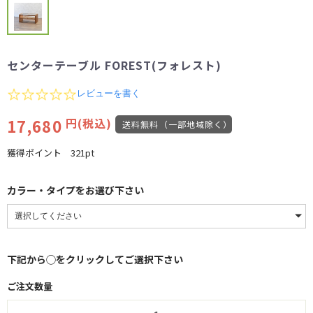
センターテーブル FOREST(フォレスト)
0.0
レビューを書く
star
rating
17,680
円(税込)
送料無料（一部地域除く）
獲得ポイント
321pt
カラー・タイプをお選び下さい
下記から◯をクリックしてご選択下さい
ご注文数量