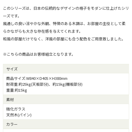
このシリーズは、日本の伝統的なデザインの格子をモダンに仕上げたシリ
ーズです。
風通しの良い涼やかな外観、特徴のある木調は、お部屋の主役として柔
らかながらも大きな存在感を与えてくれます。
和風の部屋だけでなく、洋風の部屋にも合う配色をご用意致しました。
※こちらの商品はお客様組立となります。
サイズ
商品サイズ:W840×D405×H380mm
耐荷重:約25kg(天板部分)、約15kg(棚板部分)
重量:約15kg
素材
強化ガラス
天然木(パイン)
カラー