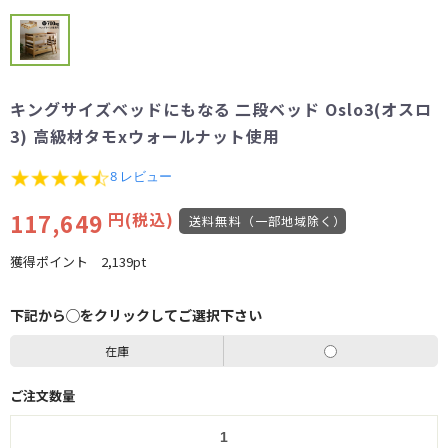
キングサイズベッドにもなる 二段ベッド Oslo3(オスロ
3) 高級材タモxウォールナット使用
4.4
8 レビュー
star
rating
117,649
円(税込)
送料無料（一部地域除く）
獲得ポイント
2,139pt
下記から◯をクリックしてご選択下さい
在庫
ご注文数量