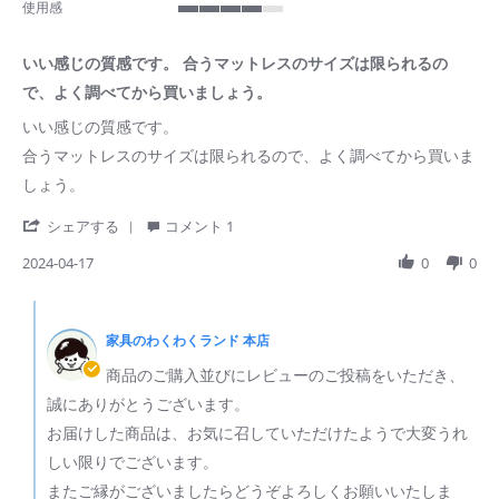
使用感
of
4
5
of
rating
いい感じの質感です。 合うマットレスのサイズは限られるの
5
rating
で、よく調べてから買いましょう。
Review
review
いい感じの質感です。
by
stating
合うマットレスのサイズは限られるので、よく調べてから買いま
ご
い
購
い
しょう。
入
感
者
じ
'
シェアする
コメント 1
様
の
Share
on
質
Review
2024-04-17
0
0
17
感
by
Apr
で
ご
Comments
2024
す。
購
by
合
入
家具のわくわくランド 本店
ス
う
者
ト
マ
商品のご購入並びにレビューのご投稿をいただき、
様
ア
ッ
on
の
誠にありがとうございます。
ト
17
所
レ
お届けした商品は、お気に召していただけたようで大変うれ
Apr
有
ス
2024
者
の
しい限りでございます。
on
サ
またご縁がございましたらどうぞよろしくお願いいたしま
Review