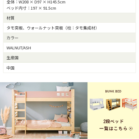
全体：W208 × D97 × H145.5cm
ベッド内寸：197 × 91.5cm
材質
タモ突板、ウォールナット突板（柱：タモ集成材）
カラー
WALNUT/ASH
生産国
中国