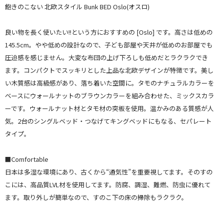
飽きのこない 北欧スタイル Bunk BED Oslo(オスロ)
良い物を長く使いたい!!という方におすすめの [Oslo] です。高さは低めの
145.5cm。やや低めの設計なので、子ども部屋や天井が低めのお部屋でも
圧迫感を感じません。大変な布団の上げ下ろしも低めだとラクラクでき
ます。コンパクトでスッキリとした上品な北欧デザインが特徴です。美し
い木質感は高級感があり、落ち着いた空間に。タモのナチュラルカラーを
ベースにウォールナットのブラウンカラーを組み合わせた、ミックスカラ
ーです。ウォールナット材とタモ材の突板を使用。温かみのある質感が人
気。2台のシングルベッド・つなげてキングベッドにもなる、セパレート
タイプ。
■Comfortable
日本は多湿な環境にあり、古くから“通気性”を重要視してます。そのすの
こには、高品質LVL材を使用してます。防腐、調湿、難燃、防虫に優れて
ます。取り外しが簡単なので、すのこ下の床の掃除もラクラク。