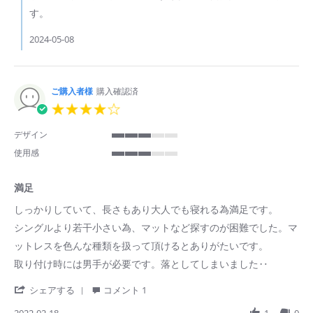
イ
by
ズ
す。
ご
は
購
限
2024-05-08
入
ら
者
れ
様
る
on
の
ご購入者様
購入確認済
17
で、
Apr
よ
4.0
2024
く
star
調
rating
デザイン
べ
3
使用感
て
of
3
か
5
of
ら
rating
満足
5
買
rating
い
Review
review
しっかりしていて、長さもあり大人でも寝れる為満足です。
ま
by
stating
し
シングルより若干小さい為、マットなど探すのが困難でした。マ
ご
満
ょ
購
足
ットレスを色んな種類を扱って頂けるとありがたいです。
う。
入
取り付け時には男手が必要です。落としてしまいました‥
者
様
on
'
シェアする
コメント 1
18
Share
Feb
Review