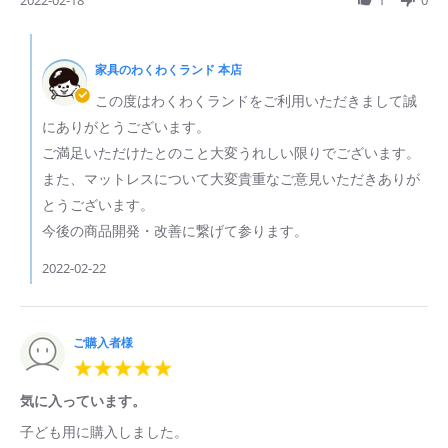
2022-02-18
1
0
2022
by
ご
Comments
購
by
入
家具のわくわくランド 本店
ス
者
ト
この度はわくわくランドをご利用いただきまして誠
様
ア
on
の
にありがとうございます。
18
所
ご満足いただけたとのこと大変うれしい限りでございます。
Feb
有
2022
者
また、マットレスについて大変貴重なご意見いただきありが
on
とうございます。
Review
by
今後の商品開発・改善に繋げて参ります。
ご
購
2022-02-22
入
者
様
on
ご購入者様
18
Feb
5.0
2022
star
rating
気に入っています。
Review
review
子ども用に購入しました。
by
stating