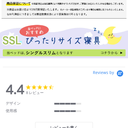
Reviews by
4.4
4.4
4.4
star
star
8 レビュー
rating
rating
デザイン
4
使用感
of
4
5
of
rating
5
レビューを書く