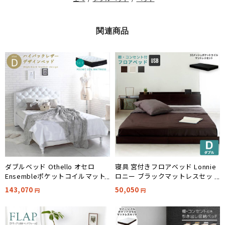
関連商品
ダブルベッド Othello オセロ
寝具 宮付きフロアベッド Lonnie
Ensembleポケットコイルマット
ロニー ブラックマットレスセット
レスセット D
D 3色対応
143,070
50,050
円
円