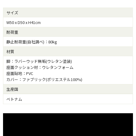
サイズ
W50 x D50 x H41cm
耐荷重
静止耐荷重(自社調べ)：80kg
材質
脚：ラバーウッド無垢(ウレタン塗装)
座面クッション材：ウレタンフォーム
座面貼地：PVC
カバー：ファブリック(ポリエステル100%)
生産国
ベトナム