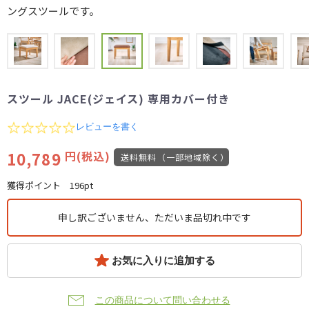
ングスツールです。
スツール JACE(ジェイス) 専用カバー付き
0.0
レビューを書く
star
rating
10,789
円(税込)
送料無料（一部地域除く）
獲得ポイント
196pt
申し訳ございません、ただいま品切れ中です
お気に入りに追加する
この商品について問い合わせる