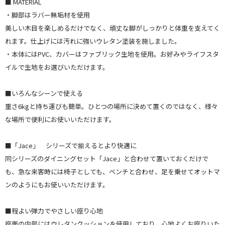
■ MATERIAL
・脚部はラバー無垢材を使用
美しい木目を楽しめるだけでなく、頑丈な脚がしっかりと体重を支えてく
れます。仕上げには汚れに強いウレタン塗装を施しました。
・本体にはPVC、カバーはファブリック生地を使用。お好みやライフスタ
イルで生地をお選びいただけます。
■いろんなシーンで使える
重さ6kgと持ち運びも簡単。ひとつの場所に決めて置くのではなく、様々
な場所で便利にお使いいただけます。
■「Jace」 シリーズで揃えるとより快適に
同シリーズのダイニングセット「Jace」と合わせて置いておくだけで
も、急な来客時には椅子としても、ベンチと合わせ、足を乗せてオットマ
ンのようにもお使いいただけます。
■程よい弾力でやさしい座り心地
座面の内部にはウレタンクッションを使用しており、心地よくお座りいた