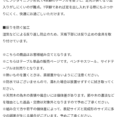
リビングダイニング形式で4本脚のテーブルを使うと、足元が狭くなり出
入りがしにくいのが難点。T字脚であれば足を出し入れする際にもぶつか
りにくく、快適にお過ごしいただけます。
■反りを防ぐ加工
湿気などによる反り返し防止のため、天板下部には反り止めの金具を取
り付けています。
※こちらの商品はお客様組み立てとなります。
※こちらはテーブル単品の販売ページです。ベンチやスツール、サイドテ
ーブルは別売りとなります。
※熱いものを置くときは、直接置かないようにご注意ください。
※防水ではございませんので、濡れた場合は放置せずすぐに拭き取ってく
ださい。
※天然木の為木の表情や風合いには個体差があります。節や木の濃淡など
を理由とした返品・交換は対象外となりますので予めご了承ください。
※組み立て方や若干の個体差によって、表記サイズと完成形のサイズに多
少の誤差が生じる場合がございます。予めご了承ください。