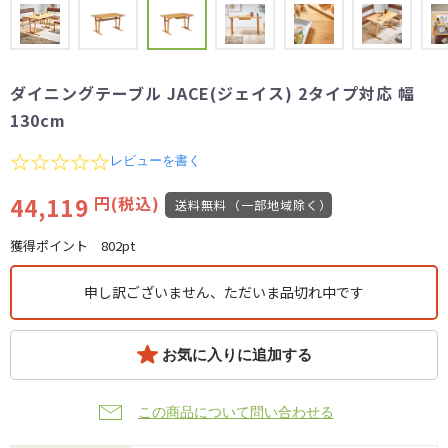
ダイニングテーブル JACE(ジェイス) 2タイプ対応 幅
130cm
0.0
レビューを書く
star
rating
44,119
円(税込)
送料無料（一部地域除く）
獲得ポイント
802pt
申し訳ございません、ただいま品切れ中です
お気に入りに追加する
この商品について問い合わせる