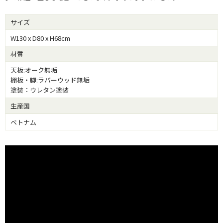
サイズ
W130 x D80 x H68cm
材質
天板:オーク無垢
棚板・脚:ラバーウッド無垢
塗装：ウレタン塗装
生産国
ベトナム