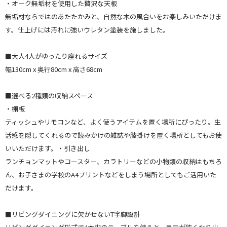
・オーク無垢材を使用した贅沢な天板
無垢材ならではのあたたかみと、自然な木の風合いをお楽しみいただけま
す。仕上げには汚れに強いウレタン塗装を施しました。
■大人4人がゆったり座れるサイズ
幅130cm x 奥行80cm x 高さ68cm
■選べる2種類の収納スペース
・棚板
ティッシュやリモコンなど、よく使うアイテムを置く場所にぴったり。生
活感を隠してくれるので読みかけの雑誌や膝掛けを置く場所としてもお使
いいただけます。・引き出し
ランチョンマットやコースター、カラトリーなどの小物類の収納はもちろ
ん、お子さまの学校のA4プリントなどをしまう場所としてもご活用いた
だけます。
■リビングダイニングに欠かせないT字脚設計