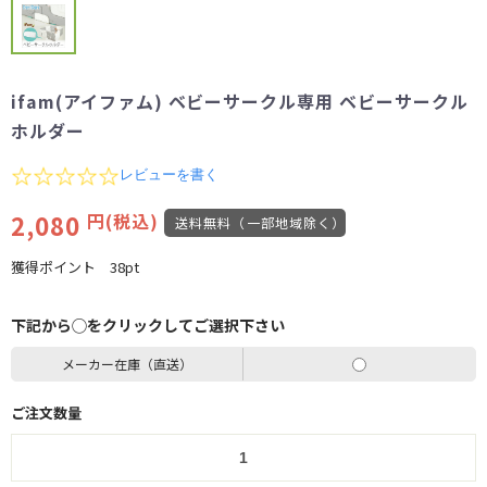
ifam(アイファム) ベビーサークル専用 ベビーサークル
ホルダー
0.0
レビューを書く
star
rating
2,080
円(税込)
送料無料（一部地域除く）
獲得ポイント
38pt
下記から◯をクリックしてご選択下さい
メーカー在庫（直送）
ご注文数量