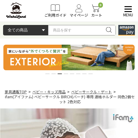
0
MENU
ご利用ガイド
マイページ
カート
家具通販TOP
>
ベビー・キッズ用品
>
ベビーサークル・ゲート
>
ifam(アイファム) ベビーサークル BIRCH(バーチ) 専用 連結ホルダー 同色2個セ
ット 2色対応