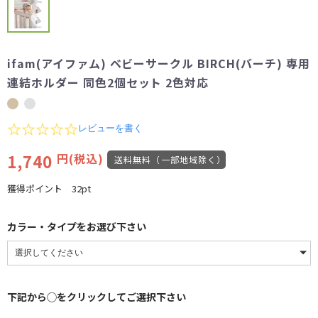
ifam(アイファム) ベビーサークル BIRCH(バーチ) 専用
連結ホルダー 同色2個セット 2色対応
0.0
レビューを書く
star
rating
1,740
円(税込)
送料無料（一部地域除く）
獲得ポイント
32pt
カラー・タイプをお選び下さい
下記から◯をクリックしてご選択下さい