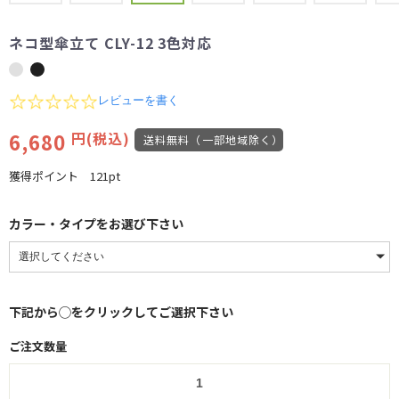
ネコ型傘立て CLY-12 3色対応
0.0
レビューを書く
star
rating
6,680
円(税込)
送料無料（一部地域除く）
獲得ポイント
121pt
カラー・タイプをお選び下さい
下記から◯をクリックしてご選択下さい
ご注文数量