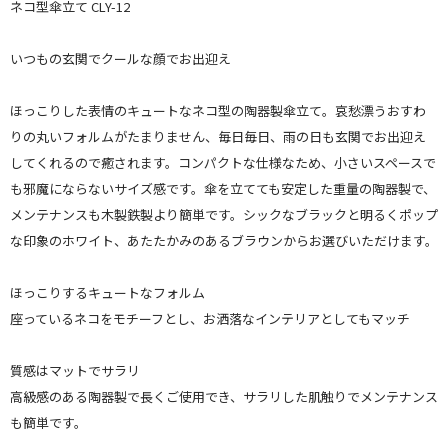
ネコ型傘立て CLY-12
いつもの玄関でクールな顔でお出迎え
ほっこりした表情のキュートなネコ型の陶器製傘立て。哀愁漂うおすわ
りの丸いフォルムがたまりません、毎日毎日、雨の日も玄関でお出迎え
してくれるので癒されます。コンパクトな仕様なため、小さいスペースで
も邪魔にならないサイズ感です。傘を立てても安定した重量の陶器製で、
メンテナンスも木製鉄製より簡単です。シックなブラックと明るくポップ
な印象のホワイト、あたたかみのあるブラウンからお選びいただけます。
ほっこりするキュートなフォルム
座っているネコをモチーフとし、お洒落なインテリアとしてもマッチ
質感はマットでサラリ
高級感のある陶器製で長くご使用でき、サラリした肌触りでメンテナンス
も簡単です。