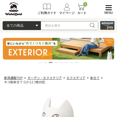
0
MENU
ご利用ガイド
マイページ
カート
家具通販TOP
>
ガーデン・エクステリア
>
エクステリア
>
傘立て
>
ネコ型傘立て CLY-12 3色対応