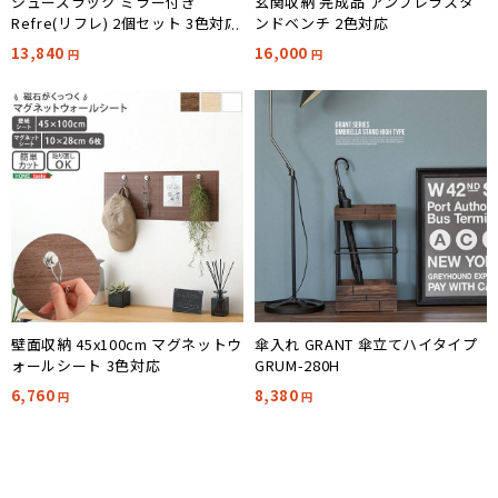
シューズラック ミラー付き
玄関収納 完成品 アンブレラスタ
Refre(リフレ) 2個セット 3色対応
ンドベンチ 2色対応
13,840
16,000
円
円
壁面収納 45x100cm マグネットウ
傘入れ GRANT 傘立てハイタイプ
ォールシート 3色対応
GRUM-280H
6,760
8,380
円
円