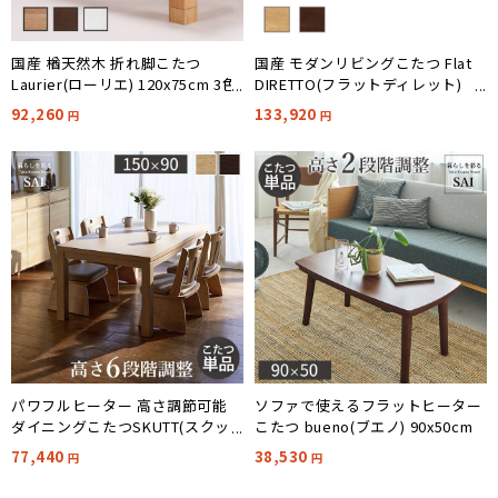
国産 楢天然木 折れ脚こたつ
国産 モダンリビングこたつ Flat
Laurier(ローリエ) 120x75cm 3色
DIRETTO(フラットディレット)
対応
180x80cm 2色対応
92,260
133,920
円
円
パワフルヒーター 高さ調節可能
ソファで使えるフラットヒーター
ダイニングこたつSKUTT(スクッ
こたつ bueno(ブエノ) 90x50cm
ト) 150x90cm 2色対応
77,440
38,530
円
円