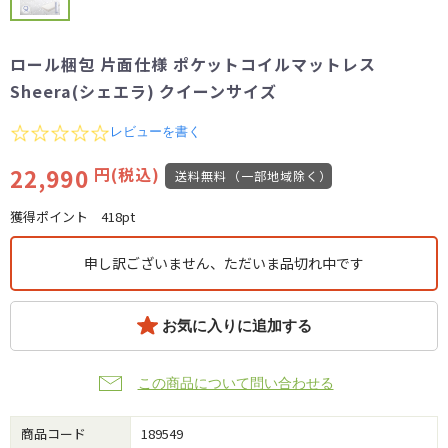
ロール梱包 片面仕様 ポケットコイルマットレス
Sheera(シェエラ) クイーンサイズ
0.0
レビューを書く
star
rating
22,990
円(税込)
送料無料（一部地域除く）
獲得ポイント
418pt
申し訳ございません、ただいま品切れ中です
お気に入りに追加する
この商品について問い合わせる
商品コード
189549