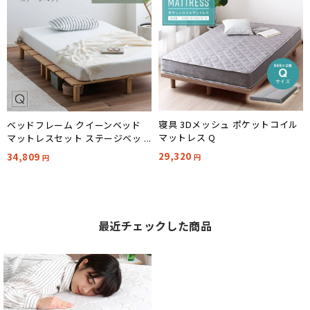
寝具 3Dメッシュ ポケットコイル
ベッドフレーム クイーンベッド
マットレス Q
マットレスセット ステージベッド
Soares(ソアレ)+Ciel(シエル) 4色
29,320
34,809
円
円
対応
最近チェックした商品