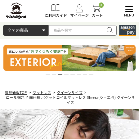
0
MENU
ご利用ガイド
マイページ
カート
家具通販TOP
>
マットレス
>
クイーンサイズ
>
ロール梱包 片面仕様 ポケットコイルマットレス Sheera(シェエラ) クイーンサ
イズ