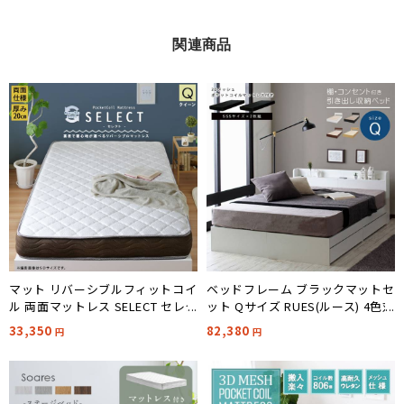
関連商品
マット リバーシブルフィットコイ
ベッドフレーム ブラックマットセ
ル 両面マットレス SELECT セレク
ット Qサイズ RUES(ルース) 4色対
ト Q
応
33,350
82,380
円
円