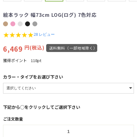
絵本ラック 幅73cm LOG(ログ) 7色対応
4.8
28 レビュー
star
rating
6,469
円(税込)
送料無料（一部地域除く）
獲得ポイント
118pt
カラー・タイプをお選び下さい
下記から◯をクリックしてご選択下さい
ご注文数量