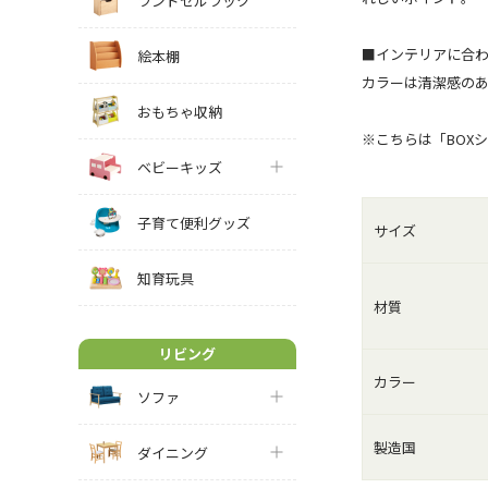
ランドセルラック
■インテリアに合
絵本棚
カラーは清潔感のあ
おもちゃ収納
※こちらは「BOX
ベビーキッズ
子育て便利グッズ
サイズ
知育玩具
材質
リビング
カラー
ソファ
製造国
ダイニング