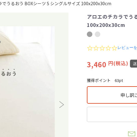
うるおう BOXシーツ S シングルサイズ 100x200x30cm
アロエのチカラでうる
100x200x30cm
0
レビュー
.
0
3,460
円(税込)
s
t
a
r
獲得ポイント
63pt
r
a
t
申し訳
i
n
g