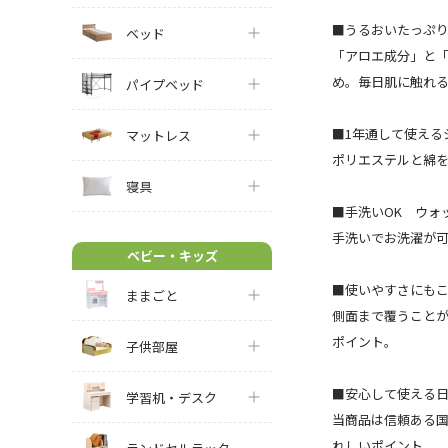
■うるおいたっぷ
ベッド
「アロエ成分」と
め。毎日肌に触れ
パイプベッド
■1年通して使える
マットレス
ポリエステルと綿を
寝具
■手洗いOK ウォ
手洗いでお洗濯が
ベビー・キッズ
■使いやすさにも
ままごと
側面まで覆うことが
ポイント。
子供部屋
■安心して使える
学習机・デスク
当商品は信頼ある
れしいポイント。