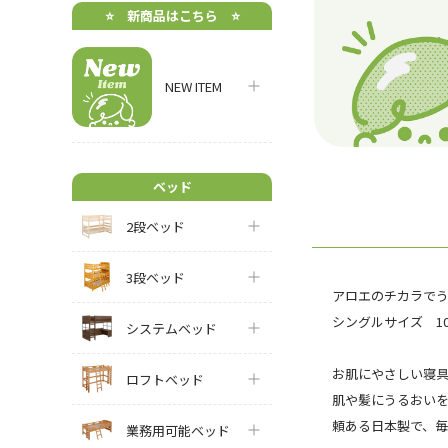
⭐️ 新商品はこちら ⭐️
NEW ITEM
ベッド
2段ベッド
3段ベッド
アロエのチカラでう
シングルサイズ 100
システムベッド
お肌にやさしい寝
ロフトベッド
肌や髪にうるおい
頼ある日本製で、
業務用可能ベッド