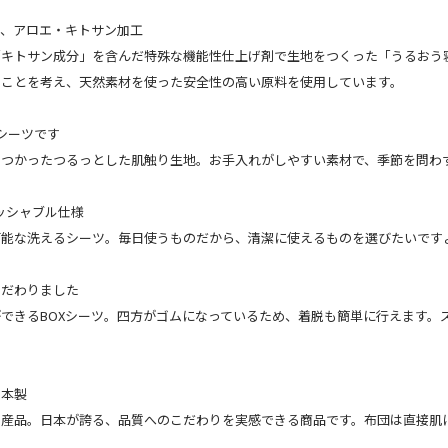
り、アロエ・キトサン加工
「キトサン成分」を含んだ特殊な機能性仕上げ剤で生地をつくった「うるおう
ることを考え、天然素材を使った安全性の高い原料を使用しています。
シーツです
つかったつるっとした肌触り生地。お手入れがしやすい素材で、季節を問わ
ッシャブル仕様
可能な洗えるシーツ。毎日使うものだから、清潔に使えるものを選びたいです
こだわりました
できるBOXシーツ。四方がゴムになっているため、着脱も簡単に行えます。
日本製
国産品。日本が誇る、品質へのこだわりを実感できる商品です。布団は直接肌