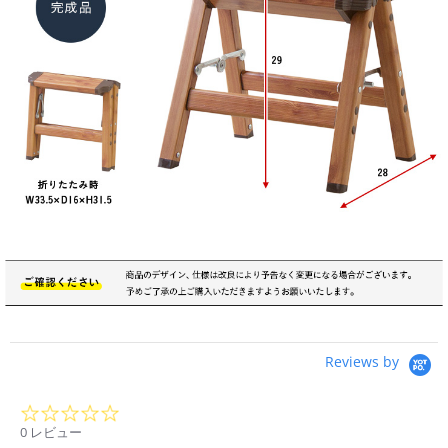
Reviews by
0.0
star
0 レビュー
rating