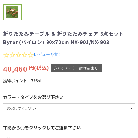
折りたたみテーブル & 折りたたみチェア 5点セット
Byron(バイロン) 90x70cm NX-901/NX-903
0.0
レビューを書く
star
rating
40,460
円(税込)
送料無料（一部地域除く）
獲得ポイント
736pt
カラー・タイプをお選び下さい
下記から◯をクリックしてご選択下さい