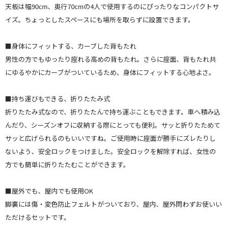
天板は幅90cm、奥行70cmの4人で使用するのにぴったりなコンパクトサ
イズ。ちょっとしたスペースにも場所を取らずに設置できます。
■身体にフィットする、カーブした背もたれ
男性の方でもゆったり座れる高めの背もたれ。さらに座面、背もたれ共
にゆるやかにカーブがついているため、身体にフィットする心地よさ。
■持ち運びもできる、折りたたみ式
折りたたみ式なので、折りたたんで持ち運ぶこともできます。車へ積み込
んだり、シーズンオフに収納する際にとっても便利。サッと折りたためて
サッと広げられるのもいいですね。ご使用時に座面が勝手にズレたりし
ないよう、安全ロックをつけました。安全ロックを解除すれば、女性の
方でも簡単に折りたたむことができます。
■屋外でも、屋内でも使用OK
脚裏には傷・変色防止フェルトがついており、屋内、屋外問わずお使いい
ただけるセットです。