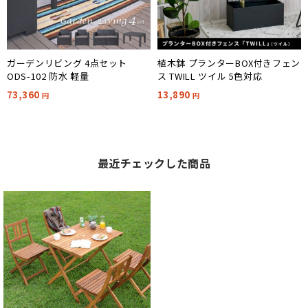
ガーデンリビング 4点セット
植木鉢 プランターBOX付きフェン
ODS-102 防水 軽量
ス TWILL ツイル 5色対応
73,360
13,890
円
円
最近チェックした商品