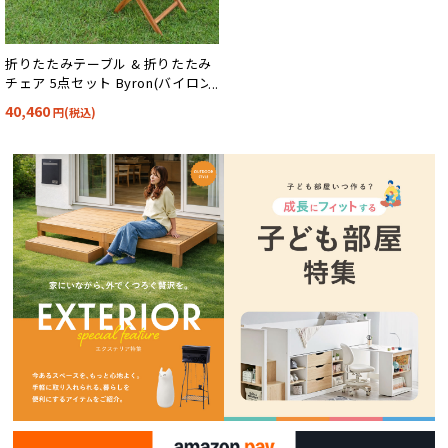
折りたたみテーブル & 折りたたみ
チェア 5点セット Byron(バイロン)
90x70cm NX-901/NX-903
40,460
円(税込)