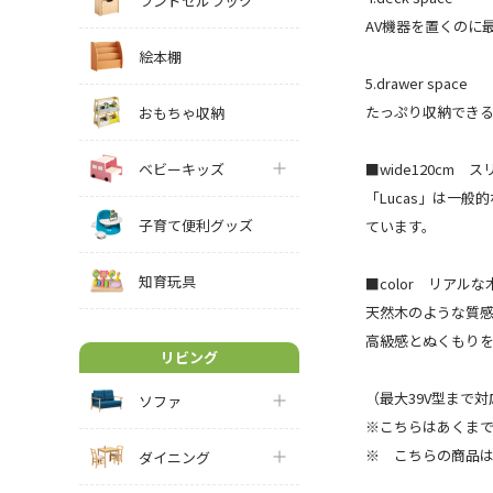
ランドセルラック
AV機器を置くのに
絵本棚
5.drawer space
たっぷり収納できる
おもちゃ収納
ベビーキッズ
■wide120cm
「Lucas」は一
子育て便利グッズ
ています。
知育玩具
■color リアル
天然木のような質
高級感とぬくもりを
リビング
（最大39V型まで対
ソファ
※こちらはあくま
※ こちらの商品
ダイニング