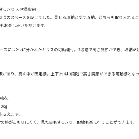
屋すっきり 大容量収納
5つのスペースを設けました。見せる収納と隠す収納、どちらも取り入れるこ
イもお楽しみいただけます。
ースには2つに分かれたガラスの可動棚付。3段階で高さ調節ができ、収納だ
板があり、真ん中が固定棚。上下2つは3段階で高さ調節ができる可動棚とな
で対応。
0kg
Vを支えます。
Vの熱がこもりにくく、見た目もすっきり。配線も楽に行うことができます。