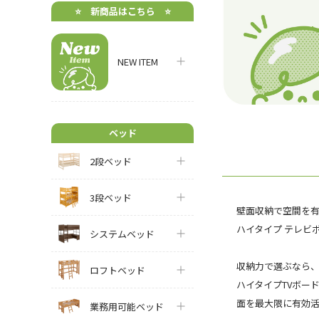
⭐️ 新商品はこちら ⭐️
NEW ITEM
ベッド
2段ベッド
3段ベッド
壁面収納で空間を
ハイタイプ テレビボード
システムベッド
収納力で選ぶなら、
ロフトベッド
ハイタイプTVボー
面を最大限に有効活
業務用可能ベッド