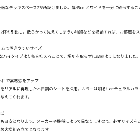
最適なデッキスペース2か所設けました。幅45cmとワイドを十分に確保する
2杯の引出し。散らかって見えてしまう小物類などを収納すれば、お部屋を
 スリムで置きやすいサイズ
般的なハイタイプより幅を抑えることで、場所を取らずに設置ようになりました
な木目で高級感をアップ
感をリアルに再現した木目調のシートを採用。カラーは明るいナチュラルカラ
与えてくれます。
応）
でも目安となります。メーカーや機種によって異なりますので、必ずサイズを
はお客様組み立てとなります。