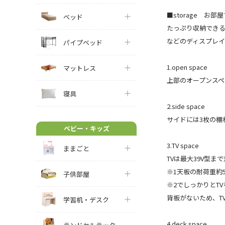
■storage お部
ベッド
たっぷり収納できる
などのディスプレ
パイプベッド
1.open space
マットレス
上部のオープンスペ
寝具
2.side space
サイドには3枚の棚
ベビー・キッズ
3.TV space
ままごと
TVは最大39V型ま
※1天板の耐荷重約5
子供部屋
※2でしっかりとT
背板がないため、T
学習机・デスク
4.deck space