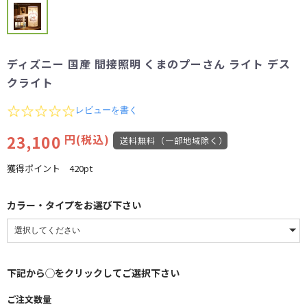
ディズニー 国産 間接照明 くまのプーさん ライト デス
クライト
0.0
レビューを書く
star
rating
23,100
円(税込)
送料無料（一部地域除く）
獲得ポイント
420pt
カラー・タイプをお選び下さい
下記から◯をクリックしてご選択下さい
ご注文数量