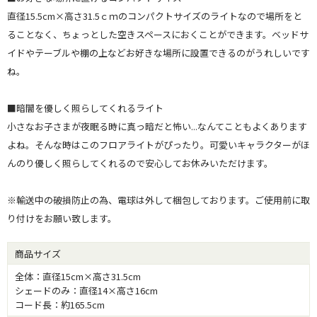
直径15.5cm×高さ31.5ｃｍのコンパクトサイズのライトなので場所をと
ることなく、ちょっとした空きスペースにおくことができます。ベッドサ
イドやテーブルや棚の上などお好きな場所に設置できるのがうれしいです
ね。
■暗闇を優しく照らしてくれるライト
小さなお子さまが夜眠る時に真っ暗だと怖い...なんてこともよくあります
よね。そんな時はこのフロアライトがぴったり。可愛いキャラクターがほ
んのり優しく照らしてくれるので安心してお休みいただけます。
※輸送中の破損防止の為、電球は外して梱包しております。ご使用前に取
り付けをお願い致します。
商品サイズ
全体：直径15cm×高さ31.5cm
シェードのみ：直径14×高さ16cm
コード長：約165.5cm