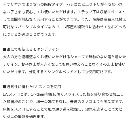
手すり付きでより安心の階段タイプ。ハシゴだと上り下りが不安な小さ
なお子さまも安心してお使いいただけます。ステップ下は収納スペースと
して空間を無駄なく活用することができます。また、階段は左右入れ替え
可能なリバーシブルタイプなので、お部屋の間取りに合わせて左右どちら
につけるか選ぶことができます。
■誰にでも使えるモダンデザイン
大人の方も違和感なくお使いいただけるシャープで無駄のない落ち着いた
デザイン。お子さまが大きくなっても買い換えることなくそのままお使い
いただけます。分割するとシングルベッドとしても使用可能です。
■通気性に優れたLVLスノコを使用
LVLスノコとは、1～2mm程度に薄くスライスした板を張り合わせ加工し
た積層板のことで、均一な強度を有し、普通のスノコよりも高品質です。
床板をスノコにすることで風の通り道を確保し、湿気を逃すことでカビ
やダニの繁殖を妨ぎます。