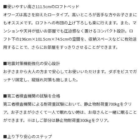
■使いやすい高さ111.5cmのロフトベッド
オワーズは高さを抑えたロータイプ。高いところが苦手な方やお子さまに
もオススメです。ロフトへの布団の上げ下ろしも楽に行えます。また、マ
ンションや天井が低いお部屋でも圧迫感なく置けるコンパクト設計。ロ
フト下の196cm×101.5cm×74.5cmの空間を、収納スペースなどに有効活
用することで、さらにお部屋をすっきりさせることができます。
■地震対策機能強化の安心設計
お子さまから大人の方まで安心してお使いいただけます。ダボをビスでガ
ッチリ固定し、縦揺れ対策も施しました。
■第三者検査機関の試験を合格
第三者検査機関による耐荷重試験において、静止物耐荷重700kgをクリ
ア。お子さまが小さくて一人で眠れない時は、お母さんと一緒に眠ること
ができます。※はしご部分は静止物耐荷重300kgをクリア。
■上り下り安心のステップ