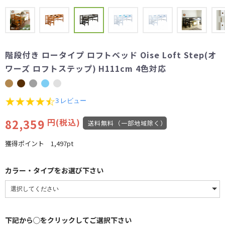
階段付き ロータイプ ロフトベッド Oise Loft Step(オ
ワーズ ロフトステップ) H111cm 4色対応
4.7
3 レビュー
star
rating
82,359
円(税込)
送料無料（一部地域除く）
獲得ポイント
1,497pt
カラー・タイプをお選び下さい
下記から◯をクリックしてご選択下さい