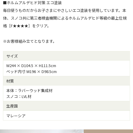
■ホルムアルデヒド対策 エコ塗装
毎日使うものだからお子さまにやさしいエコ塗装を使用しています。本
体、スノコ共に第三者検査機関によるホルムアルデヒド等級の最上位規
格［F★★★★］をクリア。
※お客様組み立てとなります。
サイズ
W244 × D104.5 × H111.5cm
ベッド内寸:W196 × D98.5cm
材質
本体：ラバーウッド集成材
スノコ：LVL材
生産国
マレーシア