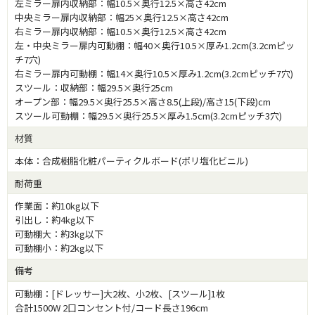
左ミラー扉内収納部：幅10.5×奥行12.5×高さ42cm
中央ミラー扉内収納部：幅25×奥行12.5×高さ42cm
右ミラー扉内収納部：幅10.5×奥行12.5×高さ42cm
左・中央ミラー扉内可動棚：幅40×奥行10.5×厚み1.2cm(3.2cmピッ
チ7穴)
右ミラー扉内可動棚：幅14×奥行10.5×厚み1.2cm(3.2cmピッチ7穴)
スツール：収納部：幅29.5×奥行25cm
オープン部：幅29.5×奥行25.5×高さ8.5(上段)/高さ15(下段)cm
スツール可動棚：幅29.5×奥行25.5×厚み1.5cm(3.2cmピッチ3穴)
材質
本体：合成樹脂化粧パーティクルボード(ポリ塩化ビニル)
耐荷重
作業面：約10kg以下
引出し：約4kg以下
可動棚大：約3kg以下
可動棚小：約2kg以下
備考
可動棚：[ドレッサー]大2枚、小2枚、[スツール]1枚
合計1500W 2口コンセント付/コード長さ196cm