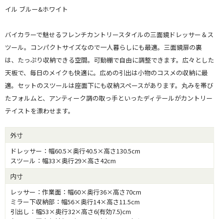
イル ブルー&ホワイト
バイカラーで魅せるフレンチカントリースタイルの三面鏡ドレッサー＆ス
ツール。コンパクトサイズなので一人暮らしにも最適。三面鏡扉の裏
は、たっぷり収納できる空間。可動棚で自由に調整できます。広々とした
天板で、毎日のメイクも快適に。広めの引出は小物のコスメの収納に最
適。セットのスツールは座面下にも収納スペースがあります。丸みを帯び
たフォルムと、アンティーク調の取っ手といったディテールがカントリー
テイストを漂わせます。
外寸
ドレッサー：幅60.5×奥行40.5×高さ130.5cm
スツール：幅33×奥行29×高さ42cm
内寸
レッサー：作業面：幅60×奥行36×高さ70cm
ミラー下収納部：幅56×奥行14×高さ11.5cm
引出し：幅53×奥行32×高さ6(有効7.5)cm