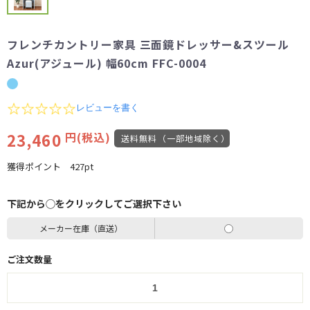
フレンチカントリー家具 三面鏡ドレッサー&スツール
Azur(アジュール) 幅60cm FFC-0004
0.0
レビューを書く
star
rating
23,460
円(税込)
送料無料（一部地域除く）
獲得ポイント
427pt
下記から◯をクリックしてご選択下さい
メーカー在庫（直送）
ご注文数量