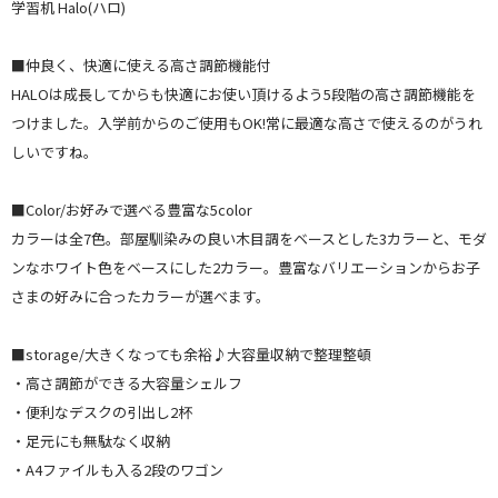
学習机 Halo(ハロ)
■仲良く、快適に使える高さ調節機能付
HALOは成長してからも快適にお使い頂けるよう5段階の高さ調節機能を
つけました。入学前からのご使用もOK!常に最適な高さで使えるのがうれ
しいですね。
■Color/お好みで選べる豊富な5color
カラーは全7色。部屋馴染みの良い木目調をベースとした3カラーと、モダ
ンなホワイト色をベースにした2カラー。豊富なバリエーションからお子
さまの好みに合ったカラーが選べます。
■storage/大きくなっても余裕♪大容量収納で整理整頓
・高さ調節ができる大容量シェルフ
・便利なデスクの引出し2杯
・足元にも無駄なく収納
・A4ファイルも入る2段のワゴン