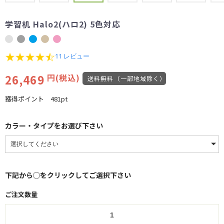
学習机 Halo2(ハロ2) 5色対応
4.3
11 レビュー
star
rating
26,469
円(税込)
送料無料（一部地域除く）
獲得ポイント
481pt
カラー・タイプをお選び下さい
下記から◯をクリックしてご選択下さい
ご注文数量