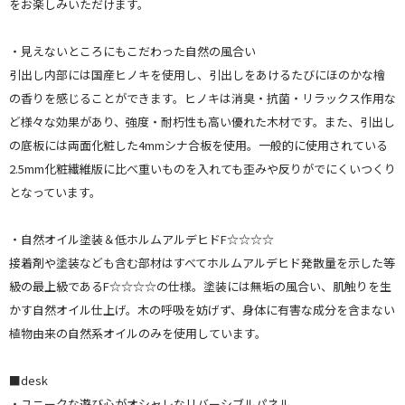
をお楽しみいただけます。
・見えないところにもこだわった自然の風合い
引出し内部には国産ヒノキを使用し、引出しをあけるたびにほのかな檜
の香りを感じることができます。ヒノキは消臭・抗菌・リラックス作用な
ど様々な効果があり、強度・耐朽性も高い優れた木材です。また、引出し
の底板には両面化粧した4mmシナ合板を使用。一般的に使用されている
2.5mm化粧繊維版に比べ重いものを入れても歪みや反りがでにくいつくり
となっています。
・自然オイル塗装＆低ホルムアルデヒドF☆☆☆☆
接着剤や塗装なども含む部材はすべてホルムアルデヒド発散量を示した等
級の最上級であるF☆☆☆☆の仕様。塗装には無垢の風合い、肌触りを生
かす自然オイル仕上げ。木の呼吸を妨げず、身体に有害な成分を含まない
植物由来の自然系オイルのみを使用しています。
■desk
・ユニークな遊び心がオシャレなリバーシブルパネル