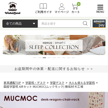
0
MENU
ご利用ガイド
マイページ
カート
お盆期間中の休業・配送に関するお知らせ ＞＞
家具通販TOP
>
学習机・デスク
>
学習デスク
>
大人も使える学習机
>
国産学習机 4点セット MUCMOC(ムックモック) 無垢材 杉工場