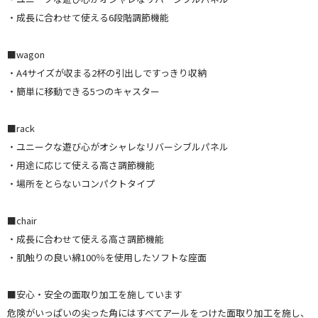
・成長に合わせて使える6段階調節機能
■wagon
・A4サイズが収まる2杯の引出しですっきり収納
・簡単に移動できる5つのキャスター
■rack
・ユニークな遊び心がオシャレなリバーシブルパネル
・用途に応じて使える高さ調節機能
・場所をとらないコンパクトタイプ
■chair
・成長に合わせて使える高さ調節機能
・肌触りの良い綿100％を使用したソフトな座面
■安心・安全の面取り加工を施しています
危険がいっぱいの尖った角にはすべてアールをつけた面取り加工を施し、