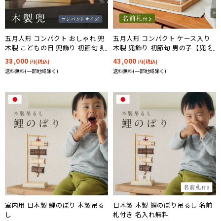
五月人形 コンパクト おしゃれ 兜
五月人形 コンパクト ケース入り
木製 こどもの日 兜飾り 初節句 男
木製 兜飾り 初節句 男の子【兜 名
の子【木製兜 3点セット】3タイ
前札 ケース 3点セット】3タイプ
38,000
43,000
円(税込)
円(税込)
プ対応
対応
送料無料(一部地域除く)
送料無料(一部地域除く)
室内用 日本製 鯉のぼり 木製吊る
日本製 木製 鯉のぼり吊るし 名前
し
札付き 名入れ無料