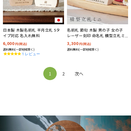
日本製 木製名前札 半月立札 5タ
名前札 節句 木製 男の子 女の子
イプ対応 名入れ無料
レーザー刻印 命名札 横型立札ミ
ニ 名入れ無料 日本製
6,000
3,300
円(税込)
円(税込)
送料無料(一部地域除く)
送料無料(一部地域除く)
5.0
1 レビュー
star
rating
1
2
次へ