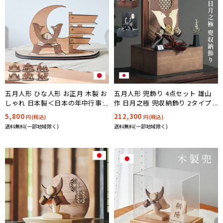
五月人形 兜飾り 4点セット 雄山
五月人形 ひな人形 お正月 木製 お
作 日月之極 兜収納飾り 2タイプ
しゃれ 日本製＜日本の年中行事シ
対応
リーズ＞簡単組立 選べる6タイプ
212,300
5,800
円(税込)
円(税込)
送料無料(一部地域除く)
送料無料(一部地域除く)