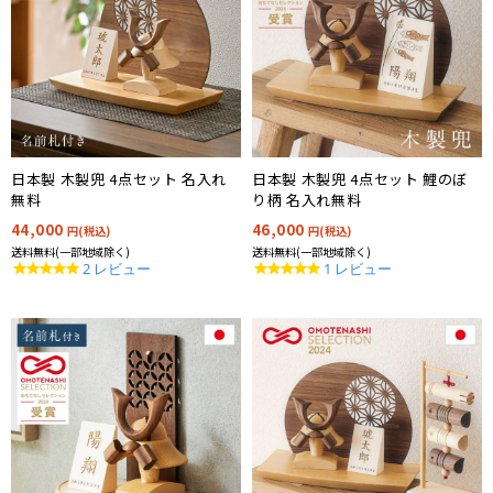
日本製 木製兜 4点セット 名入れ
日本製 木製兜 4点セット 鯉のぼ
無料
り柄 名入れ無料
44,000
46,000
円(税込)
円(税込)
送料無料(一部地域除く)
送料無料(一部地域除く)
5.0
5.0
2 レビュー
1 レビュー
star
star
rating
rating