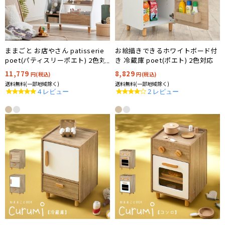
ままごと お店やさん patisserie
お絵描きできるホワイトボード付
poet(パティスリーポエト) 2色対
き 冷蔵庫 poet(ポエト) 2色対応
応
11,779
8,829
円(税込)
円(税込)
送料無料(一部地域除く)
送料無料(一部地域除く)
5.0
4.0
4 レビュー
2 レビュー
star
star
rating
rating