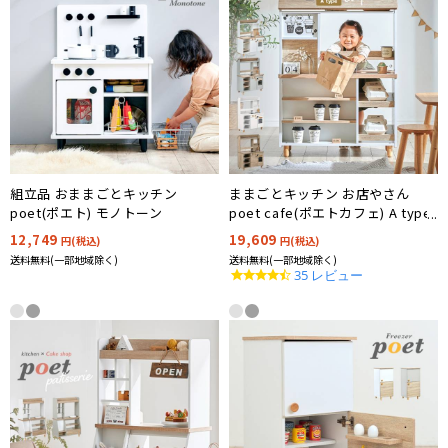
組立品 おままごとキッチン
ままごとキッチン お店やさん
poet(ポエト) モノトーン
poet cafe(ポエトカフェ) A type
4色対応
12,749
19,609
円(税込)
円(税込)
送料無料(一部地域除く)
送料無料(一部地域除く)
4.4
35 レビュー
star
rating