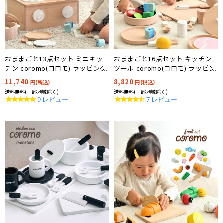
おままごと13点セット ミニキッ
おままごと16点セット キッチン
チン coromo(コロモ) ラッピング
ツール coromo(コロモ) ラッピン
セットプレゼント中!
グセットプレゼント中!
11,740
8,820
円(税込)
円(税込)
送料無料(一部地域除く)
送料無料(一部地域除く)
4.8
4.3
9 レビュー
7 レビュー
star
star
rating
rating