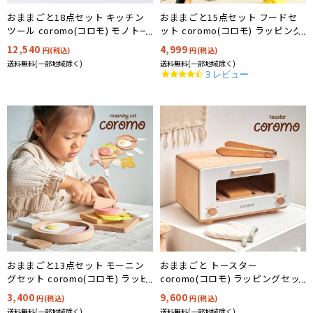
おままごと18点セット キッチン
おままごと15点セット フードセ
ツール coromo(コロモ) モノトー
ット coromo(コロモ) ラッピング
ン ラッピングセットプレゼント
セットプレゼント中!
12,540
4,999
円(税込)
円(税込)
中!
送料無料(一部地域除く)
送料無料(一部地域除く)
4.7
3 レビュー
star
rating
おままごと13点セット モーニン
おままごと トースター
グセット coromo(コロモ) ラッピ
coromo(コロモ) ラッピングセッ
ングセットプレゼント中!
トプレゼント中!
3,400
9,600
円(税込)
円(税込)
送料無料(一部地域除く)
送料無料(一部地域除く)