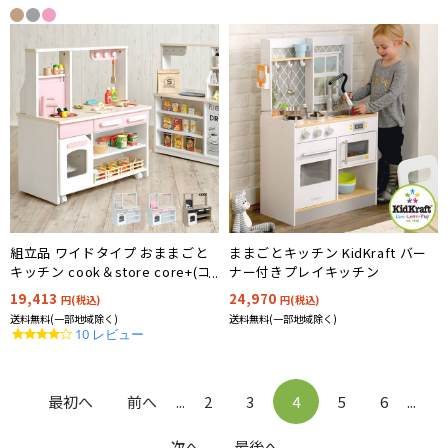
rating
組立品 ワイドタイプ おままごと
ままごとキッチン KidKraft バー
キッチン cook＆store core+(コ
ナー付きプレイキッチン
アプラス) 3色対応
19,413
24,970
円(税込)
円(税込)
送料無料(一部地域除く)
送料無料(一部地域除く)
4.2
10 レビュー
star
rating
最初へ
前へ
...
2
3
4
5
6
...
次へ
最後へ