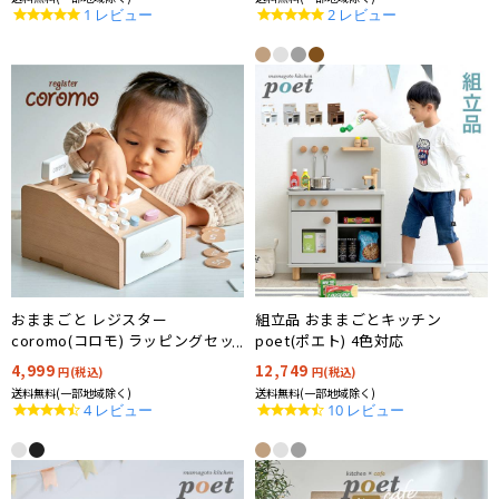
5.0
5.0
1 レビュー
2 レビュー
star
star
rating
rating
おままごと レジスター
組立品 おままごとキッチン
coromo(コロモ) ラッピングセッ
poet(ポエト) 4色対応
トプレゼント中!
4,999
12,749
円(税込)
円(税込)
送料無料(一部地域除く)
送料無料(一部地域除く)
4.3
4.3
4 レビュー
10 レビュー
star
star
rating
rating