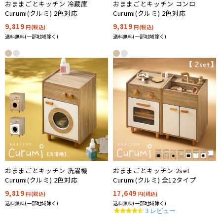
おままごとキッチン 冷蔵庫
おままごとキッチン コンロ
Curumi(クルミ) 2色対応
Curumi(クルミ) 2色対応
9,819
9,819
円(税込)
円(税込)
送料無料(一部地域除く)
送料無料(一部地域除く)
おままごとキッチン 洗濯機
おままごとキッチン 2set
Curumi(クルミ) 2色対応
Curumi(クルミ) 全12タイプ
9,819
17,649
円(税込)
円(税込)
送料無料(一部地域除く)
送料無料(一部地域除く)
4.7
3 レビュー
star