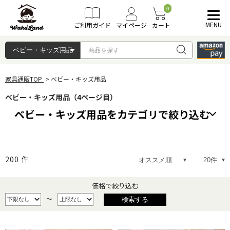
0
MENU
ご利用ガイド
マイページ
カート
家具通販TOP
ベビー・キッズ用品
ベビー・キッズ用品（4ページ目）
ベビー・キッズ用品をカテゴリで絞り込む
ままごと
知育玩具・おもちゃ
200
件
キッズ・ベビー用チェア
おくるみ&ベビー寝具
価格で絞り込む
～
子育て用便利グッズ
子ども用踏み台