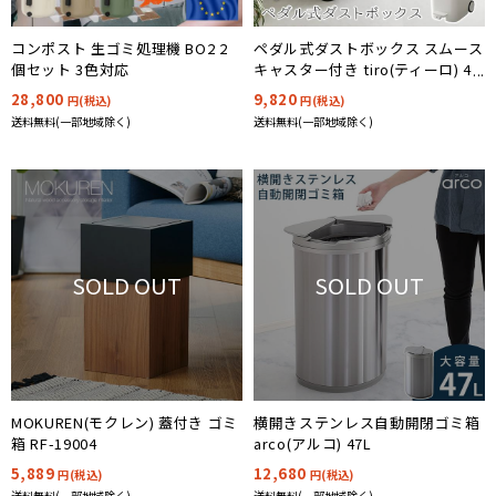
コンポスト 生ゴミ処理機 BO2 2
ペダル式ダストボックス スムース
個セット 3色対応
キャスター付き tiro(ティーロ) 4
色対応
28,800
9,820
円(税込)
円(税込)
送料無料(一部地域除く)
送料無料(一部地域除く)
SOLD OUT
SOLD OUT
MOKUREN(モクレン) 蓋付き ゴミ
横開きステンレス自動開閉ゴミ箱
箱 RF-19004
arco(アルコ) 47L
5,889
12,680
円(税込)
円(税込)
送料無料(一部地域除く)
送料無料(一部地域除く)