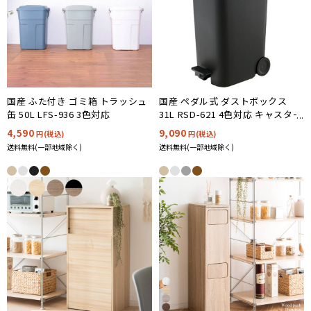
国産 ふた付き ゴミ箱 トラッシュ
国産 ペダル式 ダストボックス
缶 50L LFS-936 3色対応
31L RSD-621 4色対応 キャスター
付き
4,590
9,090
円(税込)
円(税込)
送料無料(一部地域除く)
送料無料(一部地域除く)