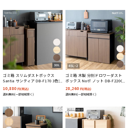
ゴミ箱 スリムダストボックス
ゴミ箱 木製 分別ドロワーダスト
Santia サンティア DB-F170 3色対
ボックス NotT ノット DB-F2200
応
3色対応
10,880
28,260
円(税込)
円(税込)
送料無料(一部地域除く)
送料無料(一部地域除く)